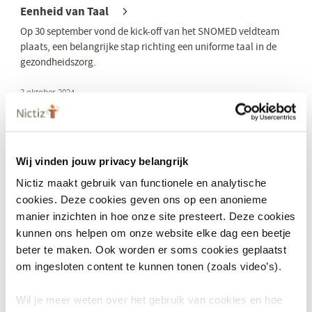
Eenheid van Taal
Op 30 september vond de kick-off van het SNOMED veldteam
plaats, een belangrijke stap richting een uniforme taal in de
gezondheidszorg.
2 oktober 2024
Vandaag: Connecting Worlds Event van Nictiz
Connecting Worlds Event: beslissers uit de gezondheidszorg,
ICT'ers en beleidsmakers praten samen over digitalisering in
Wij vinden jouw privacy belangrijk
de gezondheidszorg. Lees meer.
Nictiz maakt gebruik van functionele en analytische
25 september 2024
cookies. Deze cookies geven ons op een anonieme
SNOMED-strategie: Ministerie van VWS neemt
manier inzichten in hoe onze site presteert. Deze cookies
advies over
kunnen ons helpen om onze website elke dag een beetje
Het Ministerie van VWS heeft het advies van Nictiz omtrent het
beter te maken. Ook worden er soms cookies geplaatst
gebruik van SNOMED integraal overgenomen.
om ingesloten content te kunnen tonen (zoals video’s).
3 september 2024
Wil je meer weten over het gebruik van cookies en hoe
‘Dezi’: het nieuwe inlogstelsel voor