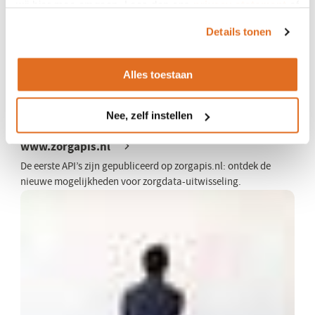
wij hier mee omgaan. Lees dan ons
privacy statement
of
zorgprofessionals
het
cookiebeleid
.
Details tonen
Handreiking Dezi: verzameling van alle kennis en informatie
over het nieuwe inlogstelsel voor zorgprofessionals in een
interactieve handreiking.
Alles toestaan
29 augustus 2024
Nee, zelf instellen
De eerste API’s zijn gepubliceerd op
www.zorgapis.nl
De eerste API’s zijn gepubliceerd op zorgapis.nl: ontdek de
nieuwe mogelijkheden voor zorgdata-uitwisseling.