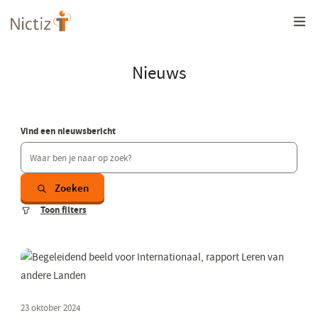
Overslaan
en
naar
de
inhoud
Nieuws
gaan
Vind een nieuwsbericht
Zoeken
Toon filters
23 oktober 2024