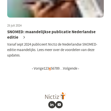
25 juli 2024
SNOMED: maandelijkse publicatie Nederlandse
editie
Vanaf sept 2024 publiceert Nictiz de Nederlandse SNOMED-
editie maandelijks. Lees meer over de voordelen van deze
updates.
Vorige pagina
‹ Vorige
Pagina
1
Pagina
2
Pagina
3
Huidige pagina
4
Pagina
5
Pagina
6
Pagina
7
Pagina
8
Pagina
9
…
Volgende pagina
Volgende ›
LinkedIn
Youtube