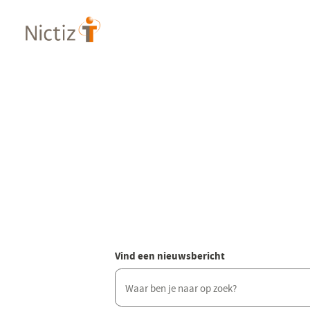
Overslaan
en
naar
de
inhoud
gaan
Vind een nieuwsbericht