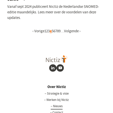
Vanaf sept 2024 publiceert Nictiz de Nederlandse SNOMED-
editie maandelijks. Lees meer over de voordelen van deze
updates.
Vorige pagina
‹ Vorige
Pagina
1
Pagina
2
Pagina
3
Huidige pagina
4
Pagina
5
Pagina
6
Pagina
7
Pagina
8
Pagina
9
…
Volgende pagina
Volgende ›
LinkedIn
Youtube
Over Nictiz
– Strategie & visie
– Werken bij Nictiz
– Nieuws
– Contact