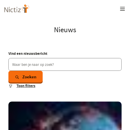
Overslaan
en
naar
de
inhoud
Nieuws
gaan
Vind een nieuwsbericht
Zoeken
Toon filters