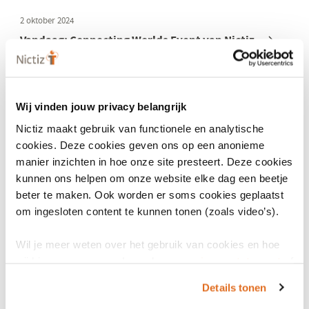
2 oktober 2024
Vandaag: Connecting Worlds Event van Nictiz
Connecting Worlds Event: beslissers uit de gezondheidszorg,
ICT'ers en beleidsmakers praten samen over digitalisering in
de gezondheidszorg. Lees meer.
Wij vinden jouw privacy belangrijk
Nictiz maakt gebruik van functionele en analytische
cookies. Deze cookies geven ons op een anonieme
manier inzichten in hoe onze site presteert. Deze cookies
kunnen ons helpen om onze website elke dag een beetje
beter te maken. Ook worden er soms cookies geplaatst
om ingesloten content te kunnen tonen (zoals video’s).
Wil je meer weten over het gebruik van cookies en hoe
wij hier mee omgaan. Lees dan ons
privacy statement
of
25 september 2024
het
cookiebeleid
.
SNOMED-strategie: Ministerie van VWS neemt
Details tonen
advies over