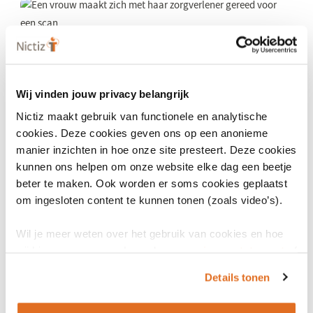
23 april 2024
Databeschikbaarheid borstkankerzorg vraagt meer
regie
Wij vinden jouw privacy belangrijk
In samenwerking voor verbeterde registratie en digitale
Nictiz maakt gebruik van functionele en analytische
informatievoorziening in borstkankerzorg schreven Nictiz en
cookies. Deze cookies geven ons op een anonieme
IKNL een knelpuntanalyse.
manier inzichten in hoe onze site presteert. Deze cookies
HUISARTSEN SECTOR
KETENZORG SECTOR
kunnen ons helpen om onze website elke dag een beetje
beter te maken. Ook worden er soms cookies geplaatst
VERPLEEGKUNDIGE ZORG SECTOR
om ingesloten content te kunnen tonen (zoals video’s).
Wil je meer weten over het gebruik van cookies en hoe
wij hier mee omgaan. Lees dan ons
privacy statement
of
8 april 2024
het
cookiebeleid
.
Direct inzicht met gratis tool Zelfscan
Details tonen
eOverdracht
Deze gratis online tool geeft zorgorganisaties inzicht in waar