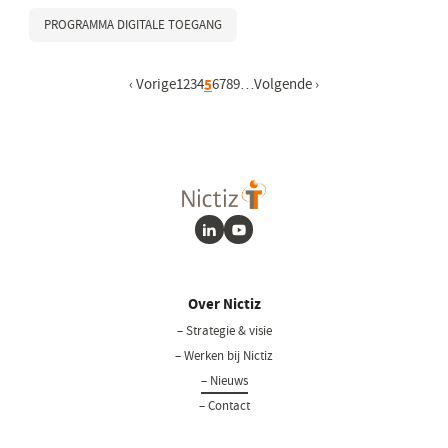
PROGRAMMA DIGITALE TOEGANG
Vorige pagina
‹ Vorige
Pagina
1
Pagina
2
Pagina
3
Pagina
4
Huidige pagina
5
Pagina
6
Pagina
7
Pagina
8
Pagina
9
…
Volgende pagina
Volgende ›
LinkedIn
Youtube
Over Nictiz
– Strategie & visie
– Werken bij Nictiz
– Nieuws
– Contact