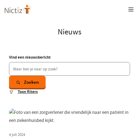
Overslaan
en
naar
de
inhoud
Nieuws
gaan
Vind een nieuwsbericht
Zoeken
Toon filters
4 juli 2024