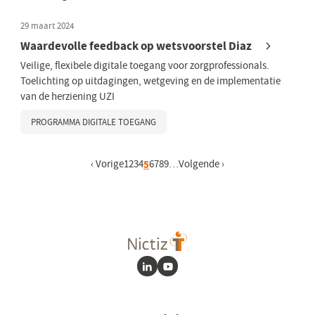
29 maart 2024
Waardevolle feedback op wetsvoorstel Diaz
Veilige, flexibele digitale toegang voor zorgprofessionals.
Toelichting op uitdagingen, wetgeving en de implementatie
van de herziening UZI
PROGRAMMA DIGITALE TOEGANG
Vorige pagina
‹ Vorige
Pagina
1
Pagina
2
Pagina
3
Pagina
4
Huidige pagina
5
Pagina
6
Pagina
7
Pagina
8
Pagina
9
…
Volgende pagina
Volgende ›
LinkedIn
Youtube