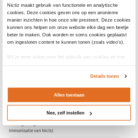
Nictiz maakt gebruik van functionele en analytische
cookies. Deze cookies geven ons op een anonieme
manier inzichten in hoe onze site presteert. Deze cookies
kunnen ons helpen om onze website elke dag een beetje
beter te maken. Ook worden er soms cookies geplaatst
22 mei 2024
om ingesloten content te kunnen tonen (zoals video’s).
Patiëntvriendelijke Termen wint Taalunie
Zorgtaalprijs '24
Wil je meer weten over het gebruik van cookies en hoe
Nictiz wint de Taalunie Zorgtaalprijs 2024 voor het project
wij hier mee omgaan. Lees dan ons
privacy statement
of
Patiëntvriendelijke Termen, dat streeft naar heldere en
het
cookiebeleid
.
eenduidige taal in de zorg. Lees meer.
Details tonen
14 mei 2024
Alles toestaan
Vaccinatie-Immunisatie verrijkt met
Rijksvaccinatieprogramma
Nee, zelf instellen
Lees hoe binnen afzienbare tijd het Rijksvaccinatieprogramma
wordt geïntegreerd in de informatiestandaard Vaccinatie-
Immunisatie van Nictiz.