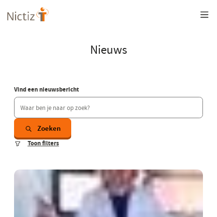
Overslaan
en
naar
de
inhoud
Nieuws
gaan
Vind een nieuwsbericht
Zoeken
Toon filters