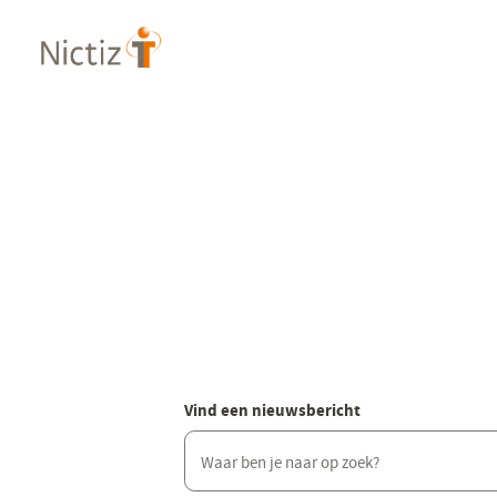
Overslaan
en
naar
de
inhoud
gaan
Vind een nieuwsbericht