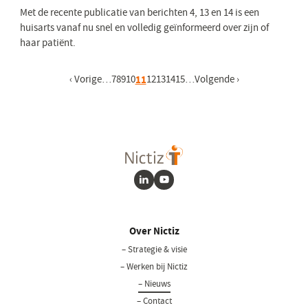
Met de recente publicatie van berichten 4, 13 en 14 is een
huisarts vanaf nu snel en volledig geïnformeerd over zijn of
haar patiënt.
Vorige pagina
‹ Vorige
…
Pagina
7
Pagina
8
Pagina
9
Pagina
10
Huidige pagina
11
Pagina
12
Pagina
13
Pagina
14
Pagina
15
…
Volgende pagina
Volgende ›
LinkedIn
Youtube
Over Nictiz
– Strategie & visie
– Werken bij Nictiz
– Nieuws
– Contact