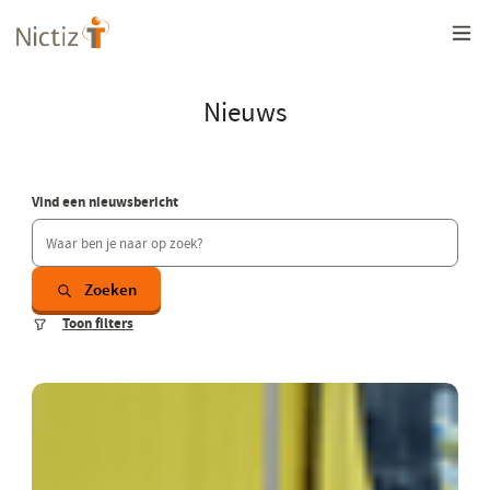
Overslaan
en
naar
de
inhoud
Nieuws
gaan
Vind een nieuwsbericht
Zoeken
Toon filters