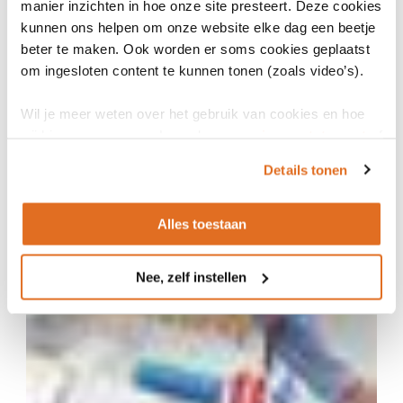
manier inzichten in hoe onze site presteert. Deze cookies
kunnen ons helpen om onze website elke dag een beetje
beter te maken. Ook worden er soms cookies geplaatst
om ingesloten content te kunnen tonen (zoals video’s).
Wil je meer weten over het gebruik van cookies en hoe
wij hier mee omgaan. Lees dan ons
privacy statement
of
het
cookiebeleid
.
Details tonen
13 september 2021
Nictiz ondersteunt Uitkomstgerichte Zorg met
datasets
Alles toestaan
Vanuit het Programma Uitkomstgerichte Zorg is een
campagne gestart om mensen meer bewust te maken van
Nee, zelf instellen
‘samen beslissen’ in de zorg.