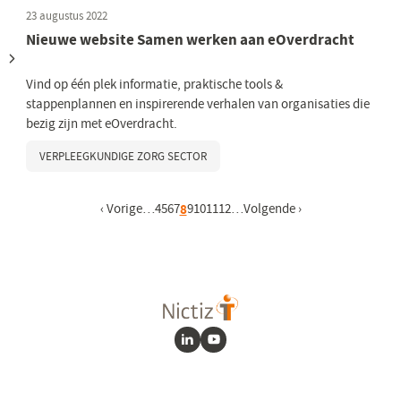
23 augustus 2022
Nieuwe website Samen werken aan eOverdracht
Vind op één plek informatie, praktische tools &
stappenplannen en inspirerende verhalen van organisaties die
bezig zijn met eOverdracht.
VERPLEEGKUNDIGE ZORG SECTOR
Vorige pagina
‹ Vorige
…
Pagina
4
Pagina
5
Pagina
6
Pagina
7
Huidige pagina
8
Pagina
9
Pagina
10
Pagina
11
Pagina
12
…
Volgende pagina
Volgende ›
LinkedIn
Youtube