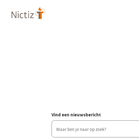
Overslaan
en
naar
de
inhoud
gaan
Vind een nieuwsbericht