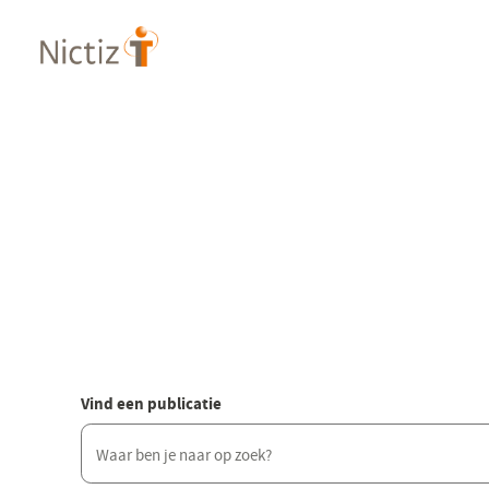
Overslaan
en
naar
de
inhoud
gaan
Vind een publicatie