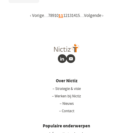
Vorige pagina
‹ Vorige
…
Pagina
7
Pagina
8
Pagina
9
Pagina
10
Huidige pagina
11
Pagina
12
Pagina
13
Pagina
14
Pagina
15
…
Volgende pagina
Volgende ›
LinkedIn
Youtube
Over Nictiz
– Strategie & visie
– Werken bij Nictiz
– Nieuws
– Contact
Populaire onderwerpen