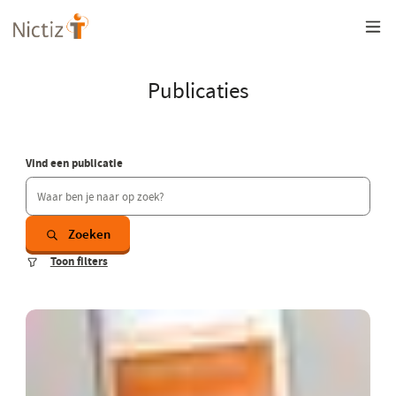
Overslaan
en
naar
de
inhoud
Publicaties
gaan
Vind een publicatie
Zoeken
Toon filters