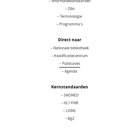
– Informatiestandaarden
– Zibs
– Terminologie
– Programma's
Direct naar
– Nationale bibliotheek
– Kwalificatiecentrum
– Publicaties
– Agenda
Kernstandaarden
– SNOMED
– HL7 FHIR
– LOINC
– BgZ