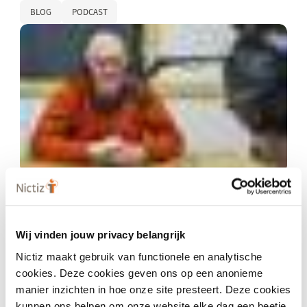
BLOG
PODCAST
22 december 2021
Mijn data, jouw data of onze data?
Wij vinden jouw privacy belangrijk
BLOG
PODCAST
Nictiz maakt gebruik van functionele en analytische
cookies. Deze cookies geven ons op een anonieme
manier inzichten in hoe onze site presteert. Deze cookies
kunnen ons helpen om onze website elke dag een beetje