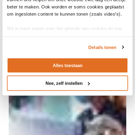
beter te maken. Ook worden er soms cookies geplaatst
om ingesloten content te kunnen tonen (zoals video’s).
Wil je meer weten over het gebruik van cookies en hoe
wij hier mee omgaan. Lees dan ons
privacy statement
of
het
cookiebeleid
.
Details tonen
17 december 2021
Op weg naar een API-strategie voor de zorg
Alles toestaan
RAPPORT
Nee, zelf instellen