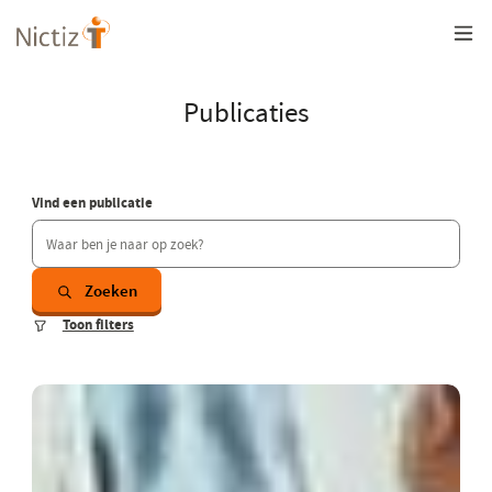
Overslaan
en
naar
de
inhoud
Publicaties
gaan
Vind een publicatie
Zoeken
Toon filters