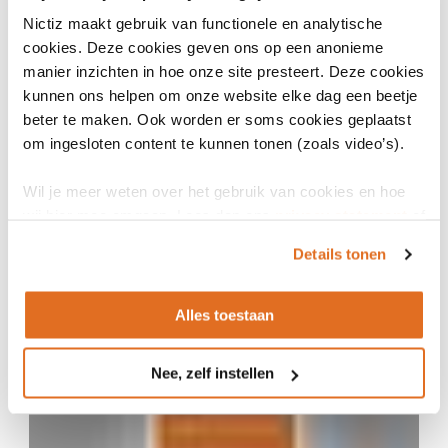
Nictiz maakt gebruik van functionele en analytische
cookies. Deze cookies geven ons op een anonieme
manier inzichten in hoe onze site presteert. Deze cookies
kunnen ons helpen om onze website elke dag een beetje
beter te maken. Ook worden er soms cookies geplaatst
om ingesloten content te kunnen tonen (zoals video’s).
Wil je meer weten over het gebruik van cookies en hoe
wij hier mee omgaan. Lees dan ons
privacy statement
of
het
cookiebeleid
.
17 oktober 2024
Details tonen
Designathon: softwareleveranciers en gebruikers
aan tafel
Alles toestaan
ARTIKEL
Nee, zelf instellen