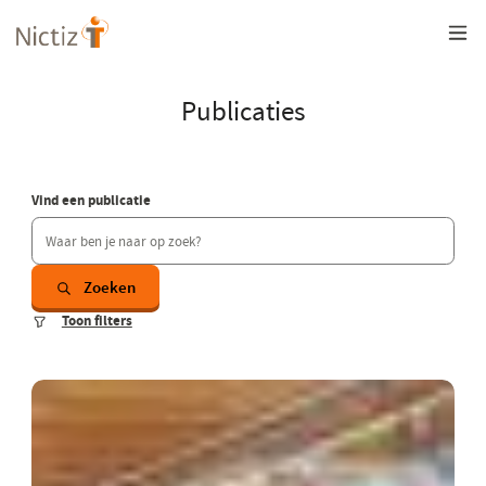
Overslaan
en
naar
de
inhoud
Publicaties
gaan
Vind een publicatie
Zoeken
Toon filters