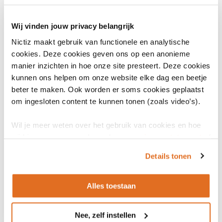
Wij vinden jouw privacy belangrijk
Nictiz maakt gebruik van functionele en analytische
6 februari 2024
cookies. Deze cookies geven ons op een anonieme
Goede API’s als versneller voor meer
databeschikbaarheid
manier inzichten in hoe onze site presteert. Deze cookies
kunnen ons helpen om onze website elke dag een beetje
ARTIKEL
beter te maken. Ook worden er soms cookies geplaatst
om ingesloten content te kunnen tonen (zoals video’s).
Wil je meer weten over het gebruik van cookies en hoe
wij hier mee omgaan. Lees dan ons
privacy statement
of
het
cookiebeleid
.
Details tonen
Alles toestaan
Nee, zelf instellen
31 januari 2024