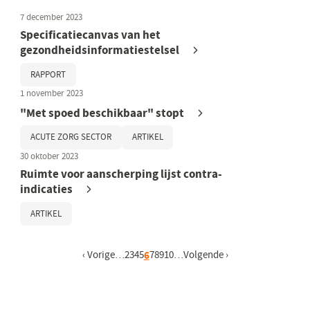
7 december 2023
Specificatiecanvas van het
gezondheidsinformatiestelsel
RAPPORT
1 november 2023
"Met spoed beschikbaar" stopt
ACUTE ZORG SECTOR
ARTIKEL
30 oktober 2023
Ruimte voor aanscherping lijst contra-
indicaties
ARTIKEL
Vorige pagina
‹ Vorige
…
Pagina
2
Pagina
3
Pagina
4
Pagina
5
Huidige pagina
6
Pagina
7
Pagina
8
Pagina
9
Pagina
10
…
Volgende pagina
Volgende ›