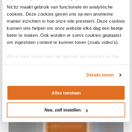
Nictiz maakt gebruik van functionele en analytische
cookies. Deze cookies geven ons op een anonieme
manier inzichten in hoe onze site presteert. Deze cookies
kunnen ons helpen om onze website elke dag een beetje
beter te maken. Ook worden er soms cookies geplaatst
om ingesloten content te kunnen tonen (zoals video’s).
Wil je meer weten over het gebruik van cookies en hoe
wij hier mee omgaan. Lees dan ons
privacy statement
of
het
cookiebeleid
.
17 oktober 2024
Details tonen
Designathon: softwareleveranciers en gebruikers
aan tafel
Alles toestaan
ARTIKEL
Nee, zelf instellen