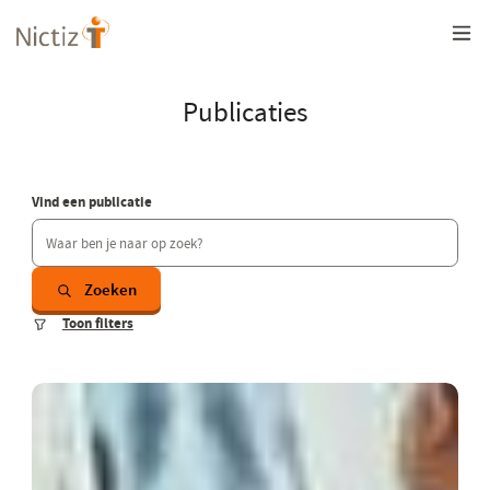
Overslaan
en
naar
de
inhoud
Publicaties
gaan
Vind een publicatie
Zoeken
Toon filters