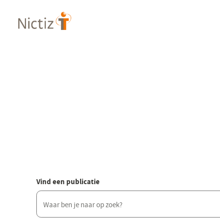
Overslaan
en
naar
de
inhoud
gaan
Vind een publicatie