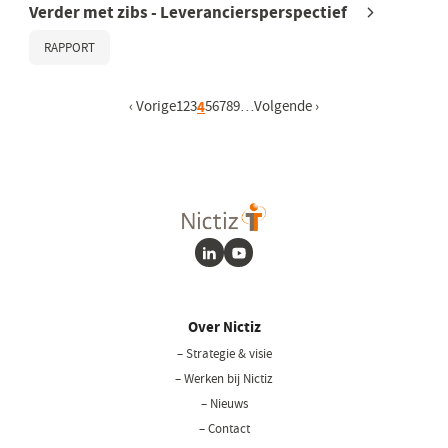
Verder met zibs - Leveranciersperspectief
RAPPORT
Vorige pagina
‹ Vorige
Pagina
1
Pagina
2
Pagina
3
Huidige pagina
4
Pagina
5
Pagina
6
Pagina
7
Pagina
8
Pagina
9
…
Volgende pagina
Volgende ›
LinkedIn
Youtube
Over Nictiz
– Strategie & visie
– Werken bij Nictiz
– Nieuws
– Contact