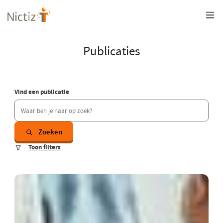
Overslaan
en
naar
de
inhoud
Publicaties
gaan
Vind een publicatie
Zoeken
Toon filters