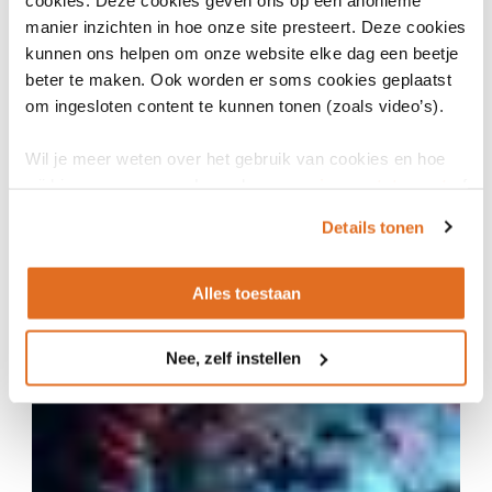
manier inzichten in hoe onze site presteert. Deze cookies
kunnen ons helpen om onze website elke dag een beetje
beter te maken. Ook worden er soms cookies geplaatst
om ingesloten content te kunnen tonen (zoals video’s).
Wil je meer weten over het gebruik van cookies en hoe
wij hier mee omgaan. Lees dan ons
privacy statement
of
30 mei 2024
het
cookiebeleid
.
Details tonen
Rapport Leren van België
RAPPORT
Alles toestaan
Nee, zelf instellen