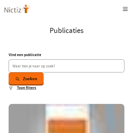
Overslaan
en
naar
de
inhoud
Publicaties
gaan
Vind een publicatie
Zoeken
Toon filters