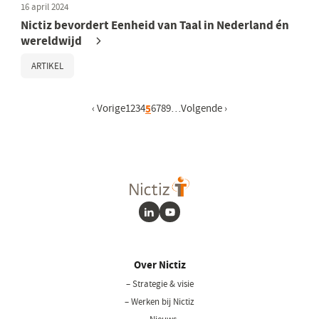
16 april 2024
Nictiz bevordert Eenheid van Taal in Nederland én
wereldwijd
ARTIKEL
Vorige pagina
‹ Vorige
Pagina
1
Pagina
2
Pagina
3
Pagina
4
Huidige pagina
5
Pagina
6
Pagina
7
Pagina
8
Pagina
9
…
Volgende pagina
Volgende ›
LinkedIn
Youtube
Over Nictiz
– Strategie & visie
– Werken bij Nictiz