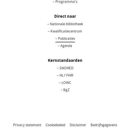
– Programma's
Direct naar
– Nationale bibliotheek
– Kwalificatiecentrum
– Publicaties
– Agenda
Kernstandaarden
– SNOMED
– HL7 FHIR
– LOINC
– BgZ
Privacy statement
Cookiebeleid
Disclaimer
Bedrijfsgegevens