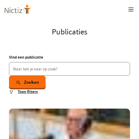
Overslaan
en
naar
de
inhoud
Publicaties
gaan
Vind een publicatie
Zoeken
Toon filters