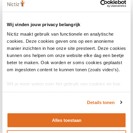
Wij vinden jouw privacy belangrijk
Nictiz maakt gebruik van functionele en analytische
cookies. Deze cookies geven ons op een anonieme
manier inzichten in hoe onze site presteert. Deze cookies
kunnen ons helpen om onze website elke dag een beetje
beter te maken. Ook worden er soms cookies geplaatst
om ingesloten content te kunnen tonen (zoals video’s).
28 oktober 2021
Factsheet API’s in de zorg
Wil je meer weten over het gebruik van cookies en hoe
wij hier mee omgaan. Lees dan ons
privacy statement
of
INFOGRAPHIC
het
cookiebeleid
.
Details tonen
Alles toestaan