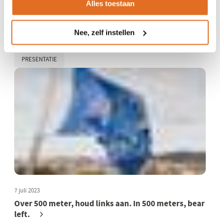
Alles toestaan
12 juli 2023
Eindrapportage pilot Living Lab: whole system in
Nee, zelf instellen
the room
PRESENTATIE
7 juli 2023
Over 500 meter, houd links aan. In 500 meters, bear
left.