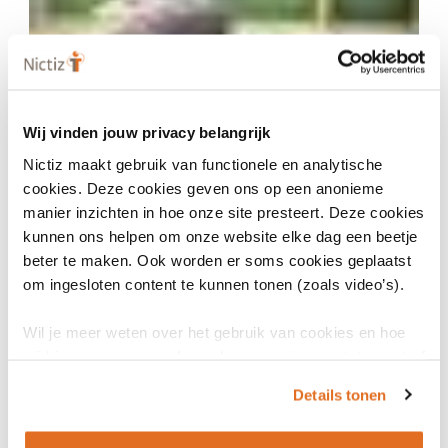
Wij vinden jouw privacy belangrijk
24 augustus 2023
Nictiz maakt gebruik van functionele en analytische
Nieuwe Nictiz-leergang Medisch terminoloog
cookies. Deze cookies geven ons op een anonieme
manier inzichten in hoe onze site presteert. Deze cookies
ARTIKEL
kunnen ons helpen om onze website elke dag een beetje
beter te maken. Ook worden er soms cookies geplaatst
om ingesloten content te kunnen tonen (zoals video’s).
Wil je meer weten over het gebruik van cookies en hoe
wij hier mee omgaan. Lees dan ons
privacy statement
of
het
cookiebeleid
.
Details tonen