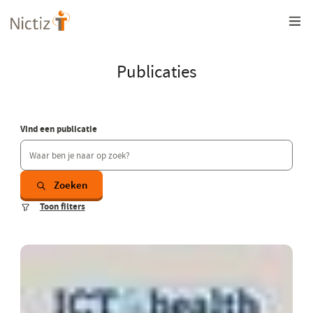
Overslaan
en
naar
de
inhoud
Publicaties
gaan
Vind een publicatie
Zoeken
Toon filters