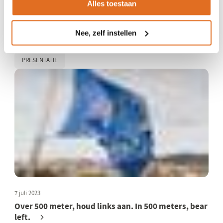
Alles toestaan
12 juli 2023
Eindrapportage pilot Living Lab: whole system in
Nee, zelf instellen
the room
PRESENTATIE
7 juli 2023
Over 500 meter, houd links aan. In 500 meters, bear
left.