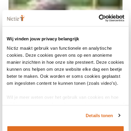
Wij vinden jouw privacy belangrijk
24 augustus 2023
Nictiz maakt gebruik van functionele en analytische
Nieuwe Nictiz-leergang Medisch terminoloog
cookies. Deze cookies geven ons op een anonieme
manier inzichten in hoe onze site presteert. Deze cookies
ARTIKEL
kunnen ons helpen om onze website elke dag een beetje
beter te maken. Ook worden er soms cookies geplaatst
om ingesloten content te kunnen tonen (zoals video’s).
Wil je meer weten over het gebruik van cookies en hoe
wij hier mee omgaan. Lees dan ons
privacy statement
of
het
cookiebeleid
.
Details tonen