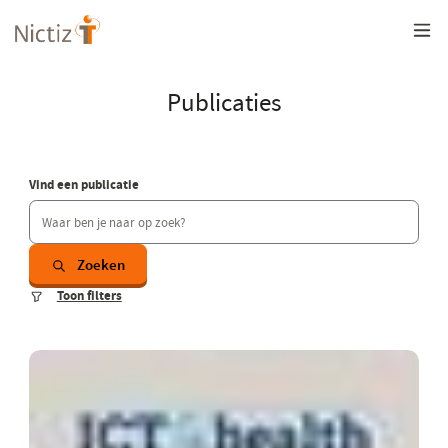
Overslaan
en
naar
de
inhoud
Publicaties
gaan
Vind een publicatie
Zoeken
Toon filters