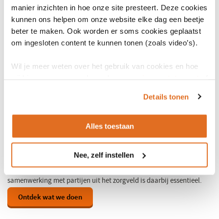
manier inzichten in hoe onze site presteert. Deze cookies
kunnen ons helpen om onze website elke dag een beetje
beter te maken. Ook worden er soms cookies geplaatst
om ingesloten content te kunnen tonen (zoals video’s).
Wil je meer weten over het gebruik van cookies en hoe
wij hier mee omgaan. Lees dan ons
privacy statement
of
het
cookiebeleid
.
Ontdek wat er mogelijk is met standaardisatie
Details tonen
Wij geloven dat goede informatievoorziening in de zorg een
Alles toestaan
essentiële rol speelt in het verbeteren van de gezondheid van
mensen. Daarom doen wij er alles aan om ervoor te zorgen dat data
beschikbaar wordt en dat onze standaarden en oplossingen
Nee, zelf instellen
implementeerbaar en toepasbaar zijn. Dat kunnen we niet alleen;
samenwerking met partijen uit het zorgveld is daarbij essentieel.
Ontdek wat we doen