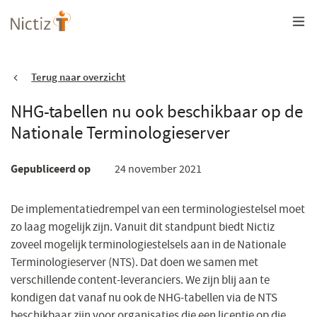
Overslaan
en
naar
de
inhoud
gaan
Terug naar overzicht
NHG-tabellen nu ook beschikbaar op de
Nationale Terminologieserver
Gepubliceerd op
24 november 2021
De implementatiedrempel van een terminologiestelsel moet
zo laag mogelijk zijn. Vanuit dit standpunt biedt Nictiz
zoveel mogelijk terminologiestelsels aan in de Nationale
Terminologieserver (NTS). Dat doen we samen met
verschillende content-leveranciers. We zijn blij aan te
kondigen dat vanaf nu ook de NHG-tabellen via de NTS
beschikbaar zijn voor organisaties die een licentie op die