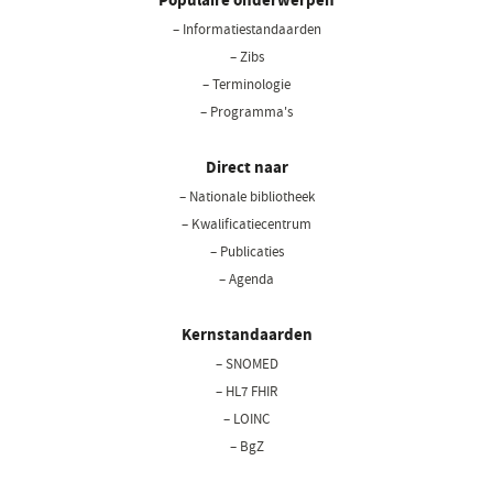
– Informatiestandaarden
– Zibs
– Terminologie
– Programma's
Direct naar
– Nationale bibliotheek
(opent
in
– Kwalificatiecentrum
een
– Publicaties
nieuw
– Agenda
venster)
Kernstandaarden
– SNOMED
– HL7 FHIR
– LOINC
– BgZ