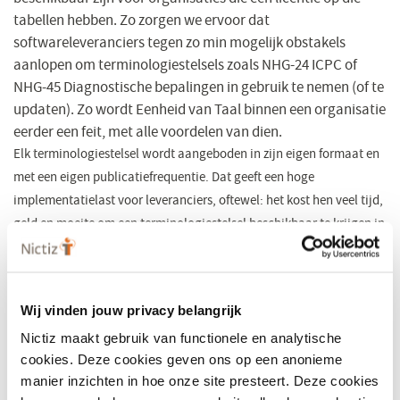
tabellen hebben. Zo zorgen we ervoor dat
softwareleveranciers tegen zo min mogelijk obstakels
aanlopen om terminologiestelsels zoals NHG-24 ICPC of
NHG-45 Diagnostische bepalingen in gebruik te nemen (of te
updaten). Zo wordt Eenheid van Taal binnen een organisatie
eerder een feit, met alle voordelen van dien.
Elk terminologiestelsel wordt aangeboden in zijn eigen formaat en
met een eigen publicatiefrequentie. Dat geeft een hoge
implementatielast voor leveranciers, oftewel: het kost hen veel tijd,
geld en moeite om een terminologiestelsel beschikbaar te krijgen in
de eigen systemen. Hiervoor biedt de NTS uitkomst: in deze server
wordt elk terminologiestelsel geconverteerd naar FHIR. Met de
toevoeging van een bijhorende FHIR API, hoef je als leverancier niet
Wij vinden jouw privacy belangrijk
meer een apart importscript te schrijven. Nictiz zorgt er bovendien
Nictiz maakt gebruik van functionele en analytische
voor dat de terminologiestelsels up-to-date zijn, zodat een
cookies. Deze cookies geven ons op een anonieme
leverancier (bijvoorbeeld wekelijks) alle stelsels in de eigen
manier inzichten in hoe onze site presteert. Deze cookies
systemen kan bijwerken. Release cycles bijhouden en bestanden