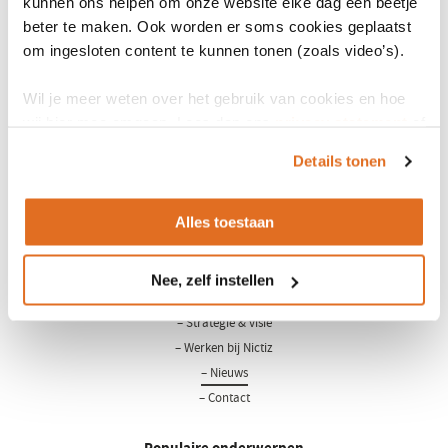
kunnen ons helpen om onze website elke dag een beetje
downloaden wordt hierdoor overbodig.
beter te maken. Ook worden er soms cookies geplaatst
Voor meer informatie, neem contact op met
Feikje Hielkema-
om ingesloten content te kunnen tonen (zoals video’s).
Raadsveld
Wil je meer weten over het gebruik van cookies en hoe
wij hier mee omgaan. Lees dan ons
privacy statement
of
het
cookiebeleid
.
Details tonen
Alles toestaan
LinkedIn
Youtube
Nee, zelf instellen
Over Nictiz
– Strategie & visie
– Werken bij Nictiz
– Nieuws
– Contact
Populaire onderwerpen