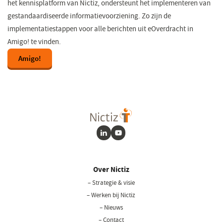
het kennisplatform van Nictiz, ondersteunt het implementeren van
gestandaardiseerde informatievoorziening. Zo zijn de
implementatiestappen voor alle berichten uit eOverdracht in
Amigo! te vinden.
Amigo!
(opent
in
een
nieuw
venster)
LinkedIn
Youtube
Over Nictiz
– Strategie & visie
– Werken bij Nictiz
– Nieuws
– Contact