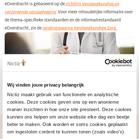
eOverdracht is gebaseerd op de
richtlijn
Verpleegkundige en
verzorgende verslaglegging
(opent
. Voor meer inhoudelijke informatie over
de thema-specifieke standaarden en de informatiestandaard
in
eOverdracht, zie de
landingspagina Verpleegkundige Zorg
een
.
(opent
nieuw
in
venster)
een
nieuw
venster)
Wij vinden jouw privacy belangrijk
Nictiz maakt gebruik van functionele en analytische
cookies. Deze cookies geven ons op een anonieme
manier inzichten in hoe onze site presteert. Deze cookies
kunnen ons helpen om onze website elke dag een beetje
beter te maken. Ook worden er soms cookies geplaatst
Over de informatiestandaard
om ingesloten content te kunnen tonen (zoals video’s).