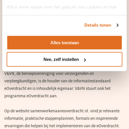
Het gebruik van eOverdracht maakt hergebruik en uitwisseling van
Wil je meer weten over het gebruik van cookies en hoe
informatie effectiever en de registratielast lager. Verpleegkundigen
wij hier mee omgaan. Lees dan ons
privacy statement
of
of verzorgenden zijn minder tijd kwijt aan het overtypen van
het
cookiebeleid
.
gegevens. Minder overtypen betekent minder kans op fouten.
Details tonen
Daarmee verbetert de kwaliteit van de zorgverlening en wordt de
patiëntveiligheid vergroot.
Alles toestaan
Informatiestandaard eOverdracht
Nee, zelf instellen
Samenwerking
V&VN, de beroepsvereniging voor verzorgenden en
verpleegkundigen, is de houder van de informatiestandaard
eOverdracht en is inhoudelijk eigenaar. V&VN stuurt ook het
programma eOverdracht aan.
Op de website samenwerkenaaneoverdracht.nl. vind je relevante
informatie, praktische stappenplannen, formats en inspirerende
ervaringen die helpen bij het implementeren van de eOverdracht.