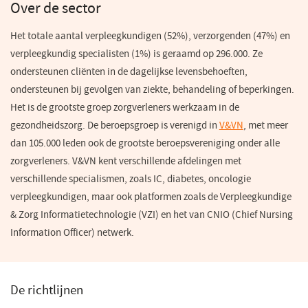
Over de sector
Het totale aantal verpleegkundigen (52%), verzorgenden (47%) en
verpleegkundig specialisten (1%) is geraamd op 296.000. Ze
ondersteunen cliënten in de dagelijkse levensbehoeften,
ondersteunen bij gevolgen van ziekte, behandeling of beperkingen.
Het is de grootste groep zorgverleners werkzaam in de
gezondheidszorg. De beroepsgroep is verenigd in
V&VN
(opent
, met meer
dan 105.000 leden ook de grootste beroepsvereniging onder alle
in
zorgverleners. V&VN kent verschillende afdelingen met
een
verschillende specialismen, zoals IC, diabetes, oncologie
nieuw
verpleegkundigen, maar ook platformen zoals de Verpleegkundige
venster)
& Zorg Informatietechnologie (VZI) en het van CNIO (Chief Nursing
Information Officer) netwerk.
De richtlijnen