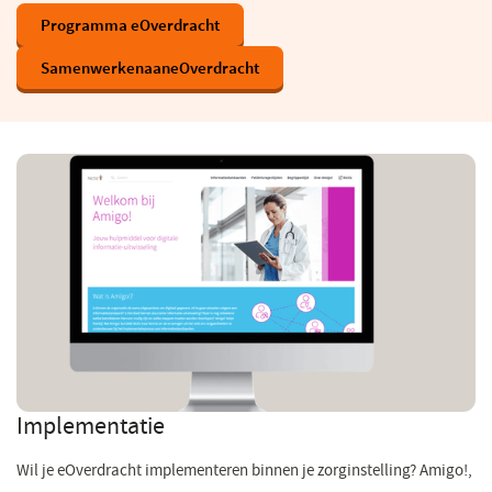
Programma eOverdracht
SamenwerkenaaneOverdracht
(opent
in
een
nieuw
venster)
Implementatie
Wil je eOverdracht implementeren binnen je zorginstelling? Amigo!,