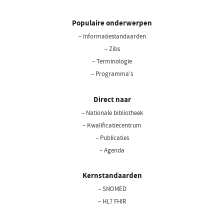
Populaire onderwerpen
– Informatiestandaarden
– Zibs
– Terminologie
– Programma's
Direct naar
– Nationale bibliotheek
(opent
in
– Kwalificatiecentrum
een
– Publicaties
nieuw
– Agenda
venster)
Kernstandaarden
– SNOMED
– HL7 FHIR
– LOINC