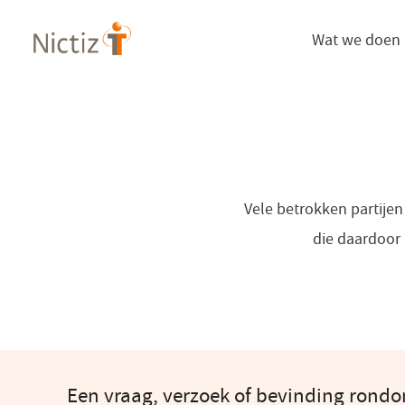
Overslaan
Wat we doen
en
naar
de
inhoud
gaan
Vele betrokken partije
die daardoor 
Een vraag, verzoek of bevinding rond