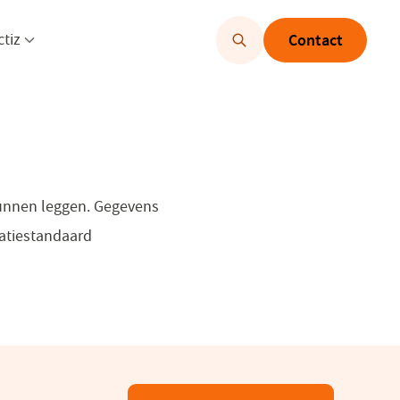
u openen
Menu openen
ctiz
Contact
kunnen leggen. Gegevens
matiestandaard