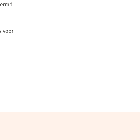
chermd
s voor