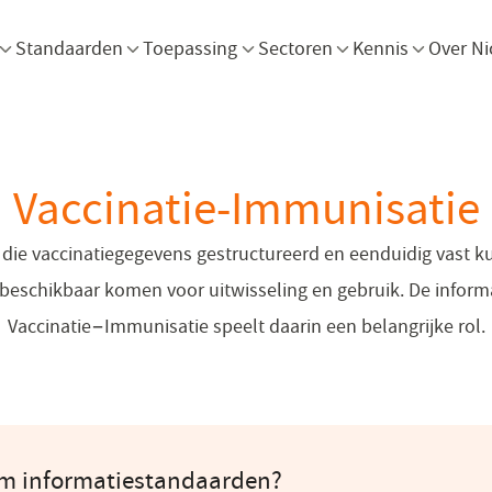
Menu openen
Menu openen
Menu openen
Menu openen
Men
Standaarden
Toepassing
Sectoren
Kennis
Over Ni
Vaccinatie-Immunisatie
n die vaccinatiegegevens gestructureerd en eenduidig vast 
beschikbaar komen voor uitwisseling en gebruik. De infor
Vaccinatie−Immunisatie speelt daarin een belangrijke rol.
om informatiestandaarden?