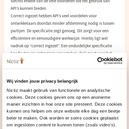
slechts enkele van de vele voordelen die het gebruik van
API’s kunnen bieden.
Correct ingezet hebben API’s veel voordelen voor
ontwikkelaars doordat minder afstemming nodig is tussen
partijen. De specificatie zegt genoeg. Dit zorgt voor een
efficiëntere en eenvoudigere werkwijze. Hierbij ligt wel
nadruk op “correct ingezet”. Een onduidelijke specificatie
kan fouten en vertraging veroorzaken. Ook moet voor het
zorgveld duidelijk zijn welke API’s al bestaan en hergebruikt
of aangeroepen kunnen worden.
Samen naar een succesvolle API-strategie
Wij vinden jouw privacy belangrijk
Nictiz maakt gebruik van functionele en analytische
Welke afspraken zijn nodig om API’s in de zorg het beste in te zetten
cookies. Deze cookies geven ons op een anonieme
om gegevensuitwisseling te versnellen, processen beter te laten
manier inzichten in hoe onze site presteert. Deze cookies
verlopen en innovatie te bevorderen? Nictiz brengt zorgpartijen en
kunnen ons helpen om onze website elke dag een beetje
technologiebedrijven bij elkaar om samen tot een nationale API-
beter te maken. Ook worden er soms cookies geplaatst
strategie te komen.
om ingesloten content te kunnen tonen (zoals video’s).