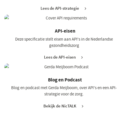
Lees de API-strategie
(opent
in
een
nieuw
API-eisen
venster)
Deze specificatie stelt eisen aan API's in de Nederlandse
gezondheidszorg
Lees de API-eisen
(opent
in
een
nieuw
Blog en Podcast
venster)
Blog en podcast met Gerda Meijboom, over API's en een API-
strategie voor de zorg.
Bekijk de NicTALK