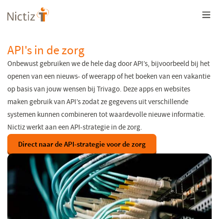
Overslaan
en
naar
de
inhoud
API's in de zorg
gaan
Onbewust gebruiken we de hele dag door API’s, bijvoorbeeld bij het
openen van een nieuws- of weerapp of het boeken van een vakantie
op basis van jouw wensen bij Trivago. Deze apps en websites
maken gebruik van API’s zodat ze gegevens uit verschillende
systemen kunnen combineren tot waardevolle nieuwe informatie.
Nictiz werkt aan een API-strategie in de zorg.
Direct naar de API-strategie voor de zorg
(opent
in
een
nieuw
venster)