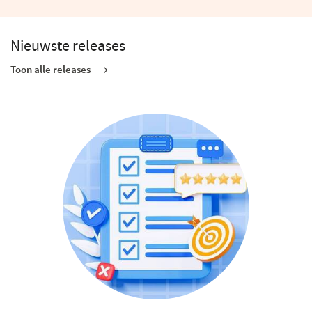
een
nieuw
venster)
Nieuwste releases
Toon alle releases