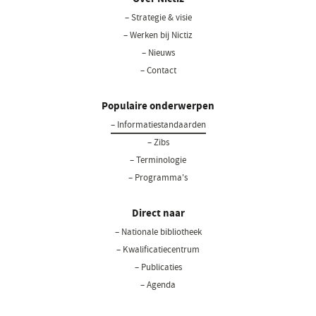
– Strategie & visie
– Werken bij Nictiz
– Nieuws
– Contact
Populaire onderwerpen
– Informatiestandaarden
– Zibs
– Terminologie
– Programma's
Direct naar
– Nationale bibliotheek
(opent
in
– Kwalificatiecentrum
een
– Publicaties
nieuw
– Agenda
venster)