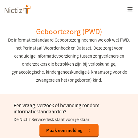
Overslaan
en
naar
de
inhoud
Geboortezorg (PWD)
gaan
De informatiestandaard Geboortezorg noemen we ook wel PWD:
het Perinataal Woordenboek en Dataset. Deze zorgt voor
eenduidige informatievoorziening tussen zorgverleners en
onderzoekers die betrokken zijn bij verloskundige,
gynaecologische, kindergeneeskundige & kraamzorg voor de
zwangere en het (ongeboren) kind.
Een vraag, verzoek of bevinding rondom
informatiestandaarden?
De Nictiz Servicedesk staat voor je klaar
(opent
Maak een melding
in