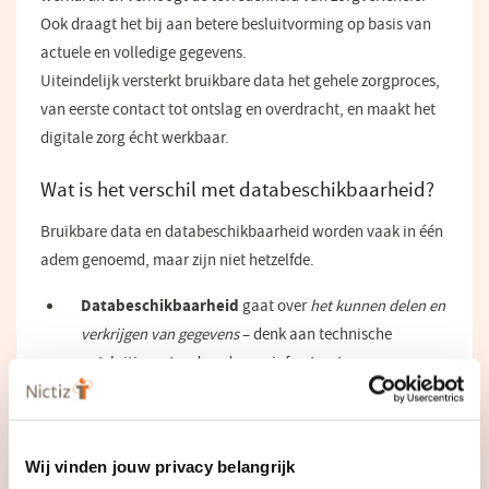
Ook draagt het bij aan betere besluitvorming op basis van
actuele en volledige gegevens.
Uiteindelijk versterkt bruikbare data het gehele zorgproces,
van eerste contact tot ontslag en overdracht, en maakt het
digitale zorg écht werkbaar.
Wat is het verschil met databeschikbaarheid?
Bruikbare data en databeschikbaarheid worden vaak in één
adem genoemd, maar zijn niet hetzelfde.
Databeschikbaarheid
gaat over
het kunnen delen en
verkrijgen van gegevens
– denk aan technische
ontsluiting, standaarden en infrastructuur.
Bruikbare data
richt zich op
de ervaring van de
zorgverlener
– is de informatie makkelijk in te voeren,
terug te vinden en te gebruiken binnen het zorgproces
Wij vinden jouw privacy belangrijk
en voldoet aan de eisen van datakwaliteit.