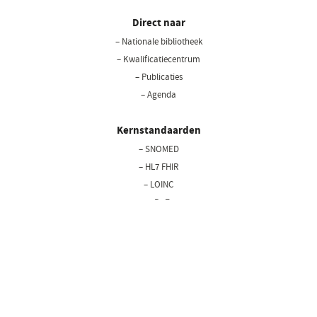
Direct naar
– Nationale bibliotheek
(opent
in
– Kwalificatiecentrum
een
– Publicaties
nieuw
– Agenda
venster)
Kernstandaarden
– SNOMED
– HL7 FHIR
– LOINC
– BgZ
Privacy statement
Cookiebeleid
Disclaimer
Bedrijfsgegevens
Copyright © 2026 Nictiz