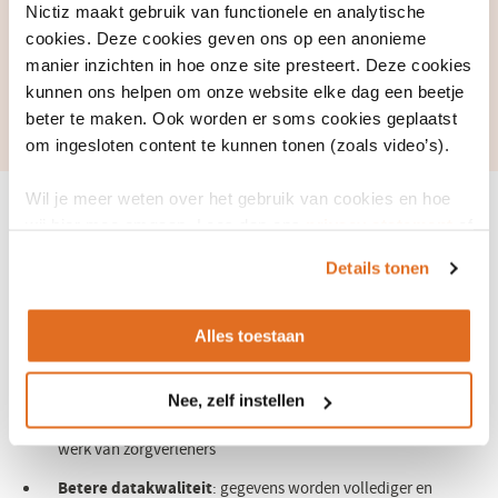
Nictiz maakt gebruik van functionele en analytische
cookies. Deze cookies geven ons op een anonieme
Beide zijn onmisbaar voor goede digitale zorg. Zonder
manier inzichten in hoe onze site presteert. Deze cookies
databeschikbaarheid geen toegang tot gegevens; zonder
kunnen ons helpen om onze website elke dag een beetje
bruikbaarheid geen effectieve inzet ervan.
beter te maken. Ook worden er soms cookies geplaatst
om ingesloten content te kunnen tonen (zoals video’s).
Wil je meer weten over het gebruik van cookies en hoe
Voordelen van bruikbare data
wij hier mee omgaan. Lees dan ons
privacy statement
of
het
cookiebeleid
.
Details tonen
Meer patiëntveiligheid
: minder fouten en betere
zorguitkomsten
Alles toestaan
Minder administratiedruk
: meer tijd voor de patiënt
Efficiëntere processen
: sneller werken, minder dubbel werk
Nee, zelf instellen
Hogere tevredenheid
: systemen sluiten beter aan op het
werk van zorgverleners
Betere datakwaliteit
: gegevens worden vollediger en