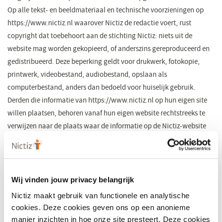
Op alle tekst- en beeldmateriaal en technische voorzieningen op
https://www.nictiz.nl waarover Nictiz de redactie voert, rust
copyright dat toebehoort aan de stichting Nictiz: niets uit de
website mag worden gekopieerd, of anderszins gereproduceerd en
gedistribueerd. Deze beperking geldt voor drukwerk, fotokopie,
printwerk, videobestand, audiobestand, opslaan als
computerbestand, anders dan bedoeld voor huiselijk gebruik.
Derden die informatie van https://www.nictiz.nl op hun eigen site
willen plaatsen, behoren vanaf hun eigen website rechtstreeks te
verwijzen naar de plaats waar de informatie op de Nictiz-website
staat. Dit om er zeker van te zijn altijd naar de meest actuele versie
van de informatie te verwijzen.
Het is derden toegestaan de informatie van deze website te
gebruiken in gedrukt/schriftelijk materiaal, op voorwaarde dat
Wij vinden jouw privacy belangrijk
Nictiz als bron wordt vermeld én er vooraf schriftelijk toestemming
Nictiz maakt gebruik van functionele en analytische
van Nictiz is gegeven. Bij de bronvermelding dient vermeld te
cookies. Deze cookies geven ons op een anonieme
worden dat de eigen tekst gebaseerd is op of is overgenomen uit het
manier inzichten in hoe onze site presteert. Deze cookies