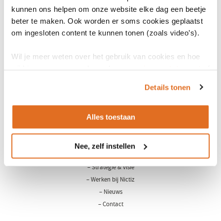
gebruikte nader te omschrijven informatiemateriaal van Nictiz.
kunnen ons helpen om onze website elke dag een beetje
Voor elke uitzondering op bovenstaand dient u te beschikken over
beter te maken. Ook worden er soms cookies geplaatst
om ingesloten content te kunnen tonen (zoals video’s).
uitdrukkelijke en voorafgaande schriftelijke toestemming van
Nictiz.
Wil je meer weten over het gebruik van cookies en hoe
wij hier mee omgaan. Lees dan ons
privacy statement
of
het
cookiebeleid
.
Details tonen
Alles toestaan
LinkedIn
Youtube
Nee, zelf instellen
Over Nictiz
– Strategie & visie
– Werken bij Nictiz
– Nieuws
– Contact