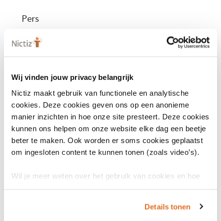
Pers
Voor persvragen kun je contact opnemen met Minke Bijl,
Teamlead Marketing & Communicatie,
via e-mail
(opent
of 070 –
317 34 50.
in
een
Wij vinden jouw privacy belangrijk
nieuw
Nictiz maakt gebruik van functionele en analytische
venster)
cookies. Deze cookies geven ons op een anonieme
manier inzichten in hoe onze site presteert. Deze cookies
kunnen ons helpen om onze website elke dag een beetje
beter te maken. Ook worden er soms cookies geplaatst
om ingesloten content te kunnen tonen (zoals video’s).
Wil je meer weten over het gebruik van cookies en hoe
wij hier mee omgaan. Lees dan ons
privacy statement
of
het
cookiebeleid
.
Details tonen