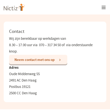
Overslaan
en
naar
de
inhoud
gaan
Contact
Wij zijn bereikbaar op werkdagen van
8.30 – 17.00 uur via 070 – 317 34 50 of via onderstaande
knop.
(opent
Neem contact met ons op
in
Adres
een
nieuw
Oude Middenweg 55
venster)
2491 AC Den Haag
Postbus 19121
2500 CC Den Haag