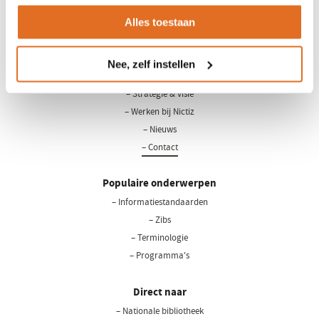
Alles toestaan
LinkedIn
Youtube
Nee, zelf instellen
Over Nictiz
– Strategie & visie
– Werken bij Nictiz
– Nieuws
– Contact
Populaire onderwerpen
– Informatiestandaarden
– Zibs
– Terminologie
– Programma's
Direct naar
– Nationale bibliotheek
(opent