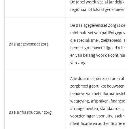
De tabel wordt veelal landelijk,
regionaal of lokaal gedefinieerd.
De Basisgegevensset Zorg is de
minimale set van patiëntgegeve
die specialisme-, ziektebeeld- en
Basisgegevensset zorg
beroepsgroepoverstijgend releva
en van belang voor de continuïte
van zorg.
Alle door meerdere sectoren of
zorgbreed gebruikte bouwstenen
behoeve van het informatiestelse
wetgeving, afspraken, financiële
arrangementen, standaarden,
Basisinfrastructuur zorg
voorzieningen voor uitwisseling,
identificatie en authenticatie en