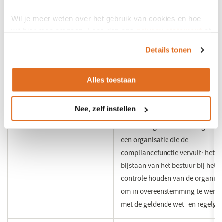
worden gebruikt
Wil je meer weten over het gebruik van cookies en hoe
wij hier mee omgaan. Lees dan ons
privacy statement
of
Compliance is het begrip waarm
het
cookiebeleid
.
wordt aangeduid dat een persoo
Details tonen
organisatie werkt in
overeenstemming met de gelden
Alles toestaan
wet- en regelgeving. Het gaat ov
het nakomen van normen of het 
Nee, zelf instellen
er naar schikken. Het is soms ook
Compliance
aanduiding van de afdeling of cel
een organisatie die de
compliancefunctie vervult: het
bijstaan van het bestuur bij het i
controle houden van de organisa
om in overeenstemming te werk
met de geldende wet- en regelge