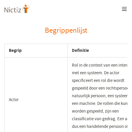
Overslaan
en
naar
de
inhoud
Begrippenlijst
gaan
Begrip
Definitie
Rol in de context van een interac
met een systeem. De actor
specificeert een rol die wordt
gespeeld door een rechtspersoon
natuurlijk persoon, een systeem 
Actor
een machine. De rollen die kunn
worden gespeeld, zijn een
classificatie van gedrag. Een acto
dus een handelende persoon of