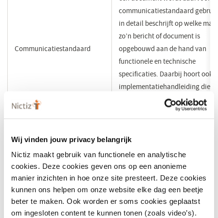
communicatiestandaard gebruik
in detail beschrijft op welke man
zo’n bericht of document is
Communicatiestandaard
opgebouwd aan de hand van
functionele en technische
specificaties. Daarbij hoort ook 
implementatiehandleiding die h
voor de leveranciers mogelijk m
om e.e.a. daadwerkelijk in te b
in de informatiesystemen.
Wij vinden jouw privacy belangrijk
Standaarden voor de uitwisselin
Nictiz maakt gebruik van functionele en analytische
van klinische en administratieve
cookies. Deze cookies geven ons op een anonieme
gegevens tussen verschillende
manier inzichten in hoe onze site presteert. Deze cookies
Communicatiestandaarden
applicaties die door verschillend
kunnen ons helpen om onze website elke dag een beetje
beter te maken. Ook worden er soms cookies geplaatst
zorgprofessionals en/of
om ingesloten content te kunnen tonen (zoals video’s).
zorgorganisaties en hun patiënt