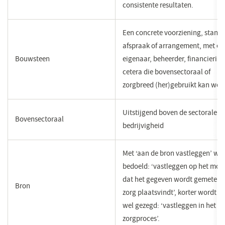
consistente resultaten.
Een concrete voorziening, stand
afspraak of arrangement, met ee
Bouwsteen
eigenaar, beheerder, financiering
cetera die bovensectoraal of
zorgbreed (her)gebruikt kan wor
Uitstijgend boven de sectorale
Bovensectoraal
bedrijvigheid
Met ‘aan de bron vastleggen’ wo
bedoeld: ‘vastleggen op het mo
dat het gegeven wordt gemeten o
Bron
zorg plaatsvindt’, korter wordt o
wel gezegd: ‘vastleggen in het
zorgproces’.