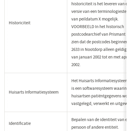
historiciteit is het leveren van ee
versie van een terminologiestelse
van peildatum X mogelijk.
​Historiciteit
VOORBEELD In het historisch
postcodearchief van Prismant is 
zien dat de postcodes beginnend
2633 in Nootdorp alleen geldig 
van januari 2002 tot en met april
2002.
​Het Huisarts Informatiesysteem 
is een softwaresysteem waarin d
​Huisarts Informatiesysteem
huisartsen patiëntgegevens wor
vastgelegd, verwerkt en uitgewis
Bepalen van de identiteit van ee
Identificatie
persoon of andere entiteit​.