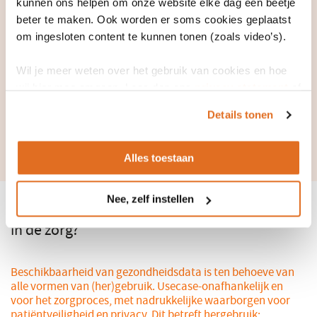
kunnen ons helpen om onze website elke dag een beetje
beter te maken. Ook worden er soms cookies geplaatst
om ingesloten content te kunnen tonen (zoals video’s).
Wil je meer weten over het gebruik van cookies en hoe
wij hier mee omgaan. Lees dan ons
privacy statement
of
het
cookiebeleid
.
Details tonen
Alles toestaan
Nee, zelf instellen
Wat is het voordeel van databeschikbaarheid
in de zorg?
Beschikbaarheid van gezondheidsdata is ten behoeve van
alle vormen van (her)gebruik. Usecase-onafhankelijk en
voor het zorgproces, met nadrukkelijke waarborgen voor
patiëntveiligheid en privacy. Dit betreft hergebruik: