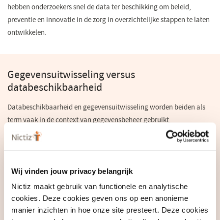
hebben onderzoekers snel de data ter beschikking om beleid,
preventie en innovatie in de zorg in overzichtelijke stappen te laten
ontwikkelen.
Gegevensuitwisseling versus
databeschikbaarheid
Databeschikbaarheid en gegevensuitwisseling worden beiden als
term vaak in de context van gegevensbeheer gebruikt.
Databeschikbaarheid verwijst naar de mogelijkheid om gegevens te
benaderen en te gebruiken wanneer dat nodig is. Het gaat hierbij
om de beschikbaarheid van gegevens binnen een bepaald systeem
of netwerk. Gegevensuitwisseling daarentegen verwijst naar het
Wij vinden jouw privacy belangrijk
proces van het delen van gegevens tussen verschillende systemen of
Nictiz maakt gebruik van functionele en analytische
netwerken. Het gaat hierbij om de uitwisseling van gegevens tussen
cookies. Deze cookies geven ons op een anonieme
verschillende partijen.
manier inzichten in hoe onze site presteert. Deze cookies