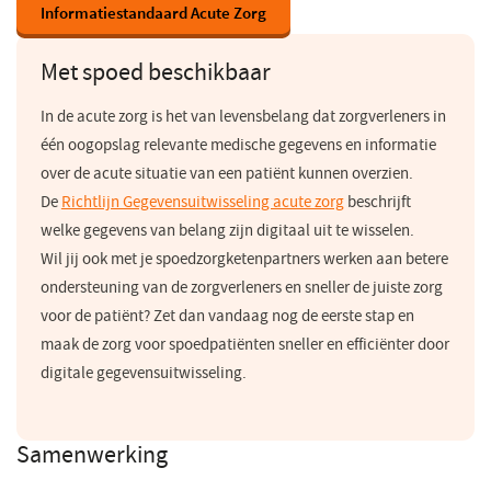
Informatiestandaard Acute Zorg
Met spoed beschikbaar
In de acute zorg is het van levensbelang dat zorgverleners in
één oogopslag relevante medische gegevens en informatie
over de acute situatie van een patiënt kunnen overzien.
De
Richtlijn Gegevensuitwisseling acute zorg
(opent
beschrijft
welke gegevens van belang zijn digitaal uit te wisselen.
in
Wil jij ook met je spoedzorgketenpartners werken aan betere
een
ondersteuning van de zorgverleners en sneller de juiste zorg
nieuw
voor de patiënt? Zet dan vandaag nog de eerste stap en
venster)
maak de zorg voor spoedpatiënten sneller en efficiënter door
digitale gegevensuitwisseling.
Samenwerking