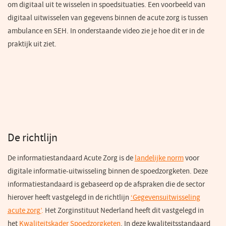
om digitaal uit te wisselen in spoedsituaties. Een voorbeeld van
digitaal uitwisselen van gegevens binnen de acute zorg is tussen
ambulance en SEH. In onderstaande video zie je hoe dit er in de
praktijk uit ziet.
De richtlijn
De informatiestandaard Acute Zorg is de
landelijke norm
(opent
voor
digitale informatie-uitwisseling binnen de spoedzorgketen. Deze
in
informatiestandaard is gebaseerd op de afspraken die de sector
een
hierover heeft vastgelegd in de richtlijn
‘
Gegevensuitwisseling
nieuw
acute zorg’
.
Het Zorginstituut Nederland heeft dit vastgelegd in
venster)
het
Kwaliteitskader Spoedzorgketen
(opent
. In deze kwaliteitsstandaard