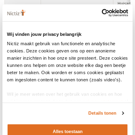
nieuw
Huisarts,
venster)
Huisarts
15
(opent
Huisartsentriagistverwijzing
Spoedeis
in
hulp
een
Wij vinden jouw privacy belangrijk
nieuw
Nictiz maakt gebruik van functionele en analytische
Meldkam
venster)
cookies. Deze cookies geven ons op een anonieme
Spoedeis
17, 18, 19, 20
Triagistverwijzing
manier inzichten in hoe onze site presteert. Deze cookies
hulp, Hui
kunnen ons helpen om onze website elke dag een beetje
Huisarts
beter te maken. Ook worden er soms cookies geplaatst
om ingesloten content te kunnen tonen (zoals video’s).
Meldkam
Ambulan
Wil je meer weten over het gebruik van cookies en hoe
4, 13, 14
(opent
Rapportage
Spoedeis
wij hier mee omgaan. Lees dan ons
privacy statement
of
in
hulp, Hui
het
cookiebeleid
.
een
Details tonen
nieuw
Huisarts,
venster)
Alles toestaan
Meldkam