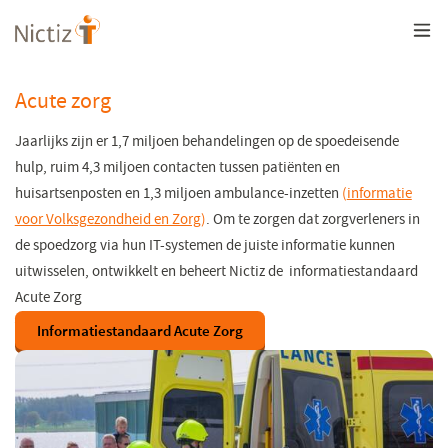
Overslaan
en
naar
de
inhoud
Acute zorg
gaan
​​​​​​​​​​​Jaarlijks zijn er 1,7 miljoen behandelingen op de spoedeisende
hulp, ruim 4,3 miljoen contacten tussen patiënten en
huisartsenposten en 1,3 miljoen ambulance-inzetten
(
informatie
voor Volksgezondheid en Zorg
(opent
)
. Om te zorgen dat zorgverleners in
de spoedzorg via hun IT-systemen de juiste informatie kunnen
in
uitwisselen, ontwikkelt en beheert Nictiz de informatiestandaard
een
Acute Zorg
nieuw
venster)
Informatiestandaard Acute Zorg