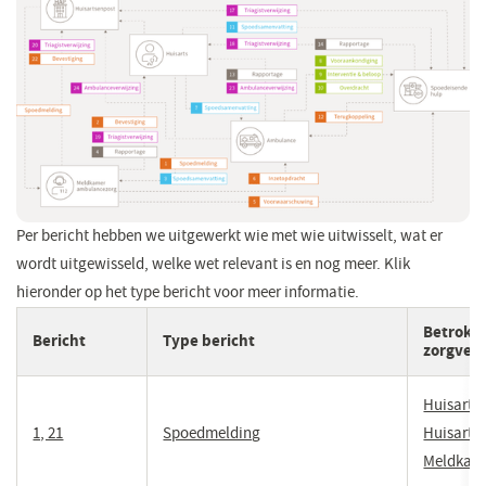
Per bericht hebben we uitgewerkt wie met wie uitwisselt, wat er
wordt uitgewisseld, welke wet relevant is en nog meer. Klik
hieronder op het type bericht voor meer informatie.
Betrokk
Bericht
Type bericht
zorgverl
Huisarts,
1, 21
(opent
Spoedmelding
Huisarts
in
Meldkam