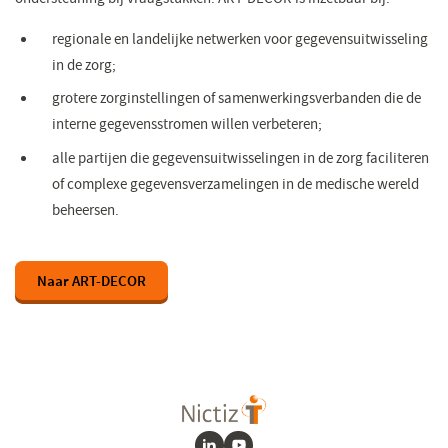
regionale en landelijke netwerken voor gegevensuitwisseling
in de zorg;
grotere zorginstellingen of samenwerkingsverbanden die de
interne gegevensstromen willen verbeteren;
alle partijen die gegevensuitwisselingen in de zorg faciliteren
of complexe gegevensverzamelingen in de medische wereld
beheersen.
Naar ART-DECOR
(opent
in
een
nieuw
venster)