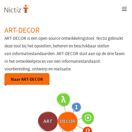
Overslaan
en
naar
de
inhoud
ART-DECOR
gaan
ART-DECOR is een open source ontwikkelingstool. Nictiz gebruikt
deze tool bij het opstellen, beheren en beschikbaar stellen
van informatiestandaarden. ART-DECOR sluit aan op de drie fasen
in het ontwikkelproces van een informatiestandaard:
voorbereiding, ontwerp en realisatie.
Naar ART-DECOR
(opent
in
een
nieuw
venster)