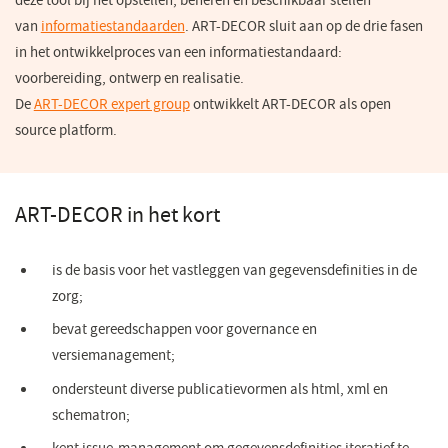
deze tool bij het opstellen, beheren en beschikbaar stellen
van
informatiestandaarden
. ART-DECOR sluit aan op de drie fasen
in het ontwikkelproces van een informatiestandaard:
voorbereiding, ontwerp en realisatie.
De
ART-DECOR expert group
(opent
ontwikkelt ART-DECOR als open
source platform.
in
een
nieuw
venster)
ART-DECOR in het kort
is de basis voor het vastleggen van gegevensdefinities in de
zorg;
bevat gereedschappen voor governance en
versiemanagement;
ondersteunt diverse publicatievormen als html, xml en
schematron;