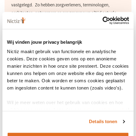
vastgelegd. Zo hebben zorgverleners, terminologen,
architecten, ontwerpers en programmeurs altijd actuele
inzage in de status van de informatiestandaarden en de
onderlinge verbindingen. Inmiddels zijn in ART-DECOR
tientallen informatiestandaarden ontwikkeld. Omdat deze
Wij vinden jouw privacy belangrijk
informatiestandaarden met dezelfde tool zijn ontwikkeld,
Nictiz maakt gebruik van functionele en analytische
kunnen producten hergebruikt worden en beheersbaar
cookies. Deze cookies geven ons op een anonieme
blijven.
manier inzichten in hoe onze site presteert. Deze cookies
kunnen ons helpen om onze website elke dag een beetje
ART-DECOR publicaties
beter te maken. Ook worden er soms cookies geplaatst
De publicatie van een informatiestandaard in ART-DECOR bestaat
om ingesloten content te kunnen tonen (zoals video’s).
uit: projectinformatie, datasets, scenario’s, indentificaties,
terminologie, templates en optioneel schematron en XML-
Wil je meer weten over het gebruik van cookies en hoe
wij hier mee omgaan. Lees dan ons
privacy statement
of
materialen. Elke publicatie van een informatiestandaard in ART-
het
cookiebeleid
.
DECOR gaat gepaard met het functioneel ontwerp (geen ART-
Details tonen
DECOR product).
Zie de ART-DECOR publicaties voor meer informatie.