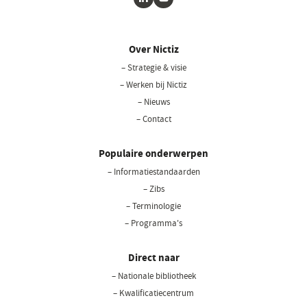
LinkedIn
Youtube
Over Nictiz
– Strategie & visie
– Werken bij Nictiz
– Nieuws
– Contact
Populaire onderwerpen
– Informatiestandaarden
– Zibs
– Terminologie
– Programma's
Direct naar
– Nationale bibliotheek
(opent
in
– Kwalificatiecentrum