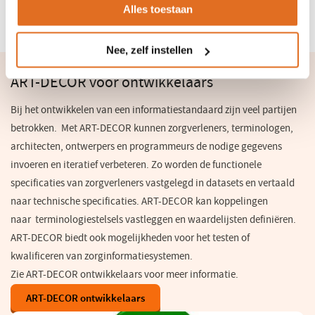
Alles toestaan
ART-DECOR publicaties
(opent
in
een
Nee, zelf instellen
nieuw
venster)
ART-DECOR voor ontwikkelaars
Bij het ontwikkelen van een informatiestandaard zijn veel partijen
betrokken. Met ART-DECOR kunnen zorgverleners, terminologen,
architecten, ontwerpers en programmeurs de nodige gegevens
invoeren en iteratief verbeteren. Zo worden de functionele
specificaties van zorgverleners vastgelegd in datasets en vertaald
naar technische specificaties. ART-DECOR kan koppelingen
naar terminologiestelsels vastleggen en waardelijsten definiëren.
ART-DECOR biedt ook mogelijkheden voor het testen of
kwalificeren van zorginformatiesystemen.
Zie ART-DECOR ontwikkelaars voor meer informatie.
ART-DECOR ontwikkelaars
(opent
in