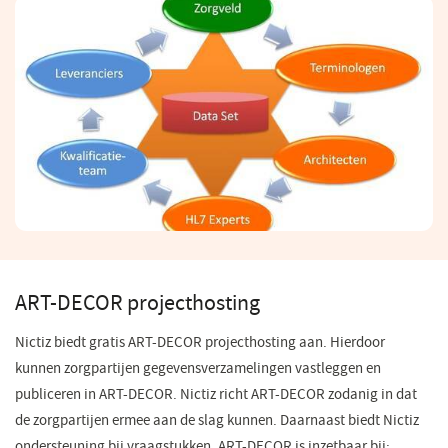
een
nieuw
venster)
ART-DECOR projecthosting
Nictiz biedt gratis ART-DECOR projecthosting aan. Hierdoor
kunnen zorgpartijen gegevensverzamelingen vastleggen en
publiceren in ART-DECOR. Nictiz richt ART-DECOR zodanig in dat
de zorgpartijen ermee aan de slag kunnen. Daarnaast biedt Nictiz
ondersteuning bij vraagstukken. ART-DECOR is inzetbaar bij: