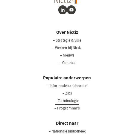
LinkedIn
Youtube
Over Nictiz
– Strategie & visie
– Werken bij Nictiz
– Nieuws
– Contact
Populaire onderwerpen
– Informatiestandaarden
– Zibs
– Terminologie
– Programma's
Direct naar
– Nationale bibliotheek
(opent