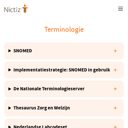
Overslaan
en
naar
de
inhoud
Terminologie
gaan
SNOMED
Implementatiestrategie: SNOMED in gebruik
De Nationale Terminologieserver
Thesaurus Zorg en Welzijn
Nederlandse Labcodeset