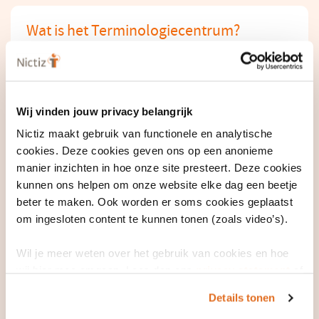
Wat is het Terminologiecentrum?
Het Nictiz Terminologiecentrum ondersteunt bij het gebruik
.
en de toepassing van terminologiestelsels in de zorg
Je kunt
er onder meer terecht voor:
Wij vinden jouw privacy belangrijk
Vragen over terminologie- en codestelsels zoals
Nictiz maakt gebruik van functionele en analytische
SNOMED CT, de NL Labcodeset, ICD-10, DSM-5;
cookies. Deze cookies geven ons op een anonieme
manier inzichten in hoe onze site presteert. Deze cookies
Ondersteuning bij het gebruik en het toepassen van
kunnen ons helpen om onze website elke dag een beetje
terminologie;
beter te maken. Ook worden er soms cookies geplaatst
Expertise over de laatste stand van zaken omtrent
om ingesloten content te kunnen tonen (zoals video’s).
terminologie- en codestelsels;
Indienen wijzigingsverzoeken voor SNOMED
en de
Wil je meer weten over het gebruik van cookies en hoe
wij hier mee omgaan. Lees dan ons
privacy statement
of
Nederlandse Labcodeset
;
het
cookiebeleid
.
Relevante documenten zoals handleidingen, papers
Details tonen
over terminologie- en classificatiestelsels en de