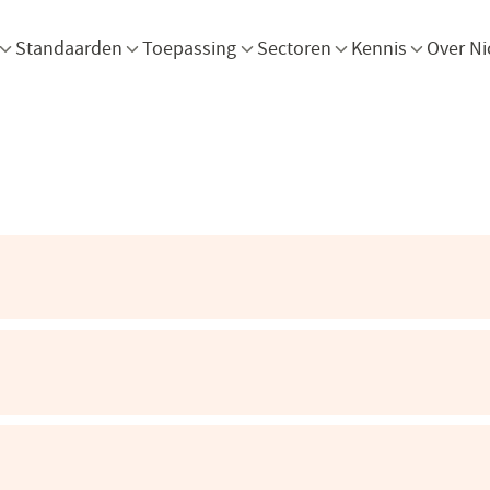
Menu openen
Menu openen
Menu openen
Menu openen
Men
Standaarden
Toepassing
Sectoren
Kennis
Over Ni