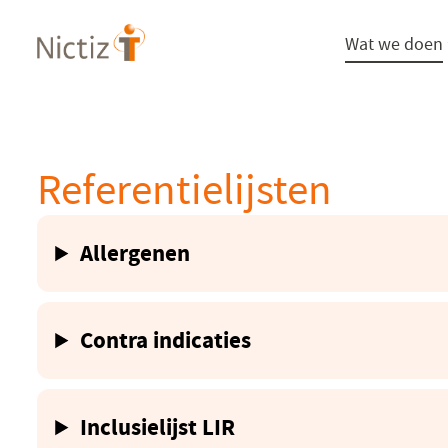
Overslaan
Wat we doen
en
naar
de
inhoud
gaan
Referentielijsten
Allergenen
Contra indicaties
Inclusielijst LIR