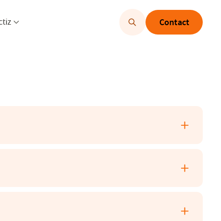
u openen
Menu openen
ctiz
Contact