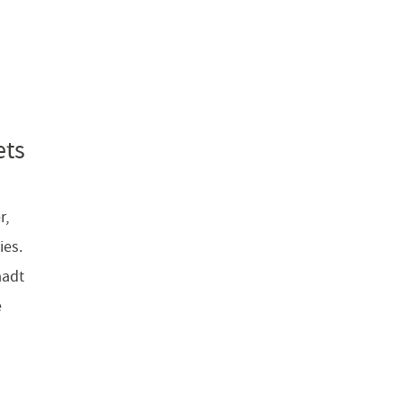
ets
r,
ies.
aadt
e