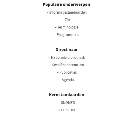
Populaire onderwerpen
– Informatiestandaarden
– Zibs
– Terminologie
– Programma's
Direct naar
– Nationale bibliotheek
(opent
in
– Kwalificatiecentrum
een
– Publicaties
nieuw
– Agenda
venster)
Kernstandaarden
– SNOMED
– HL7 FHIR
– LOINC
– BgZ