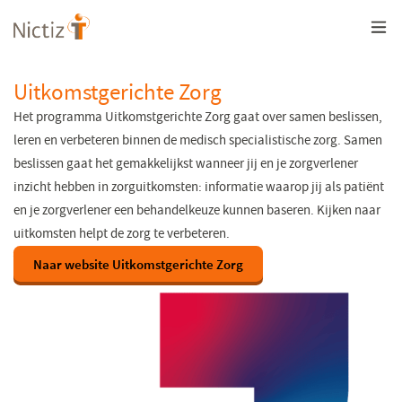
Overslaan
en
naar
de
inhoud
Uitkomstgerichte Zorg
gaan
Het programma Uitkomstgerichte Zorg gaat over samen beslissen,
leren en verbeteren binnen de medisch specialistische zorg. Samen
beslissen gaat het gemakkelijkst wanneer jij en je zorgverlener
inzicht hebben in zorguitkomsten: informatie waarop jij als patiënt
en je zorgverlener een behandelkeuze kunnen baseren. Kijken naar
uitkomsten helpt de zorg te verbeteren.
Naar website Uitkomstgerichte Zorg
(opent
in
een
nieuw
venster)