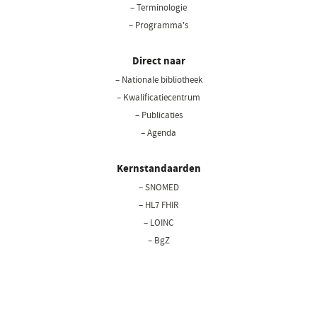
– Terminologie
– Programma's
Direct naar
– Nationale bibliotheek
(opent
in
– Kwalificatiecentrum
een
– Publicaties
nieuw
– Agenda
venster)
Kernstandaarden
– SNOMED
– HL7 FHIR
– LOINC
– BgZ