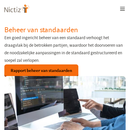
Overslaan
en
naar
de
inhoud
Beheer van standaarden
gaan
Een goed ingericht beheer van een standaard verhoogt het
draagvlak bij de betrokken partijen, waardoor het doorvoeren van
de noodzakelijke aanpassingen in de standaard gestructureerd en
soepel zal verlopen.
Rapport beheer van standaarden