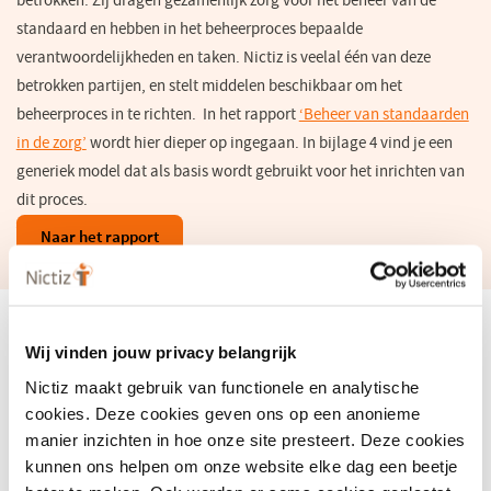
betrokken. Zij dragen gezamenlijk zorg voor het beheer van de
standaard en hebben in het beheerproces bepaalde
verantwoordelijkheden en taken. Nictiz is veelal één van deze
betrokken partijen, en stelt middelen beschikbaar om het
beheerproces in te richten. In het rapport
‘Beheer van standaarden
in de zorg’
wordt hier dieper op ingegaan. In bijlage 4 vind je een
generiek model dat als basis wordt gebruikt voor het inrichten van
dit proces.
Naar het rapport
Beheer van zibs versus beheer van
Wij vinden jouw privacy belangrijk
informatiestandaarden
Nictiz maakt gebruik van functionele en analytische
Informatiestandaarden in de zorg zijn in het algemeen bestemd
cookies. Deze cookies geven ons op een anonieme
voor één specifieke toepassing (usecase), terwijl zibs
manier inzichten in hoe onze site presteert. Deze cookies
toepassingonafhankelijk zijn: zibs beschrijven een bepaald concept
kunnen ons helpen om onze website elke dag een beetje