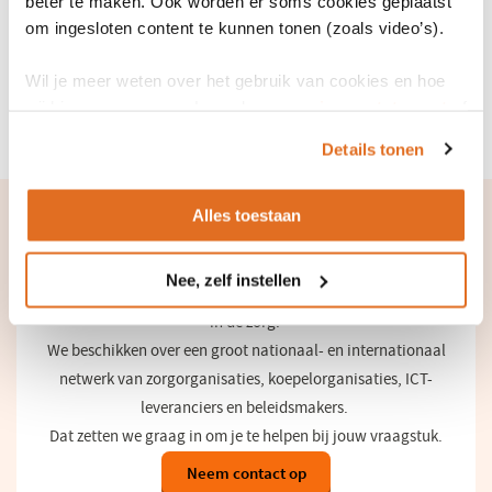
beter te maken. Ook worden er soms cookies geplaatst
op informatieniveau. Door deze verschillen zijn de processen van
om ingesloten content te kunnen tonen (zoals video’s).
beheer van de zibs en van informatiestandaarden dan ook anders.
De basis voor het algemene proces van beheer van standaarden –
Wil je meer weten over het gebruik van cookies en hoe
en dus ook van zibs – is de Nederlandse Norm (NEN) 7522.
wij hier mee omgaan. Lees dan ons
privacy statement
of
Meer over beheerproces zibs
het
cookiebeleid
.
Details tonen
Alles toestaan
Samenwerken
Nee, zelf instellen
Samenwerken is cruciaal bij digitale informatievoorziening
in de zorg.
We beschikken over een groot nationaal- en internationaal
netwerk van zorgorganisaties, koepelorganisaties, ICT-
leveranciers en beleidsmakers.
Dat zetten we graag in om je te helpen bij jouw vraagstuk.
Neem contact op