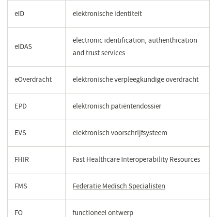
eID
elektronische identiteit
electronic identification, authenthication
eIDAS
and trust services
eOverdracht
elektronische verpleegkundige overdracht
EPD
elektronisch patiëntendossier
EVS
elektronisch voorschrijfsysteem
FHIR
Fast Healthcare Interoperability Resources
FMS
Federatie Medisch Specialisten
(opent
in
een
FO
functioneel ontwerp