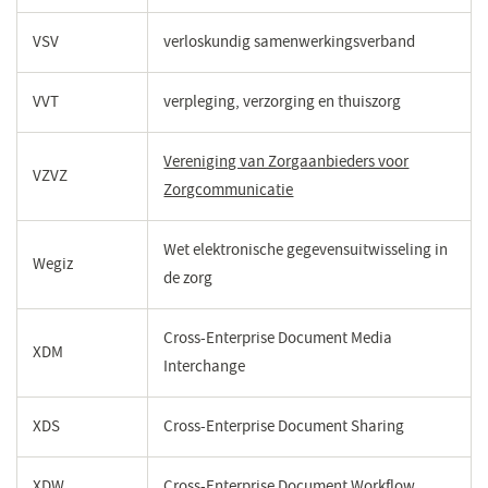
VSV
verloskundig samenwerkingsverband
VVT
verpleging, verzorging en thuiszorg
Vereniging van Zorgaanbieders voor
VZVZ
Zorgcommunicatie
(opent
in
een
Wet elektronische gegevensuitwisseling in
Wegiz
nieuw
de zorg
venster)
Cross-Enterprise Document Media
XDM
Interchange
XDS
Cross-Enterprise Document Sharing
XDW
Cross-Enterprise Document Workflow