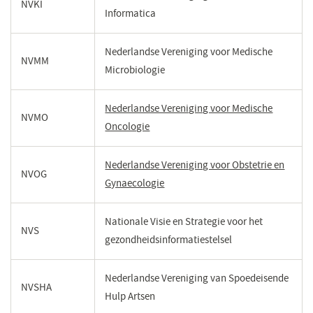
NVKI
Informatica
Nederlandse Vereniging voor Medische
NVMM
Microbiologie
Nederlandse Vereniging voor Medische
NVMO
Oncologie
(opent
in
een
Nederlandse Vereniging voor Obstetrie en
NVOG
nieuw
Gynaecologie
(opent
venster)
in
een
Nationale Visie en Strategie voor het
NVS
nieuw
gezondheidsinformatiestelsel
venster)
Nederlandse Vereniging van Spoedeisende
NVSHA
Hulp Artsen