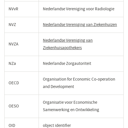
NVvR
Nederlandse Vereniging voor Radiologie
NVZ
Nederlandse Vereniging van Ziekenhuizen
(open
in
een
Nederlandse Vereniging van
NVZA
nieuw
Ziekenhuisapothekers
(opent
venste
in
een
NZa
Nederlandse Zorgautoriteit
nieuw
venster)
Organisation for Economic Co-operation
OECD
and Development
Organisatie voor Economische
OESO
Samenwerking en Ontwikkeling
OID
object identifier