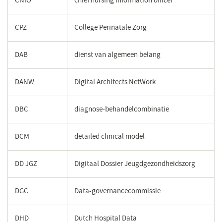
CNIO
chief nursing information officer
CPZ
College Perinatale Zorg
DAB
dienst van algemeen belang
DANW
Digital Architects NetWork
DBC
diagnose-behandelcombinatie
DCM
detailed clinical model
DD JGZ
Digitaal Dossier Jeugdgezondheidszorg
DGC
Data-governancecommissie
DHD
Dutch Hospital Data