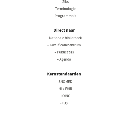
– Zibs
– Terminologie
– Programma's
Direct naar
– Nationale bibliotheek
(opent
in
– Kwalificatiecentrum
een
– Publicaties
nieuw
– Agenda
venster)
Kernstandaarden
– SNOMED
– HL7 FHIR
– LOINC
– BgZ