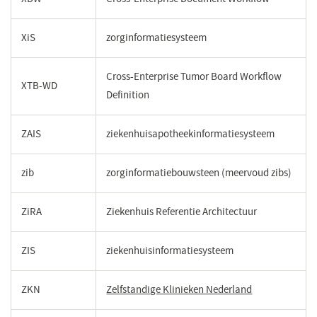
XiS
zorginformatiesysteem
Cross-Enterprise Tumor Board Workflow
XTB-WD
Definition
ZAIS
ziekenhuisapotheekinformatiesysteem
zib
zorginformatiebouwsteen (meervoud zibs)
ZiRA
Ziekenhuis Referentie Architectuur
ZIS
ziekenhuisinformatiesysteem
ZKN
Zelfstandige Klinieken Nederland
(opent
in