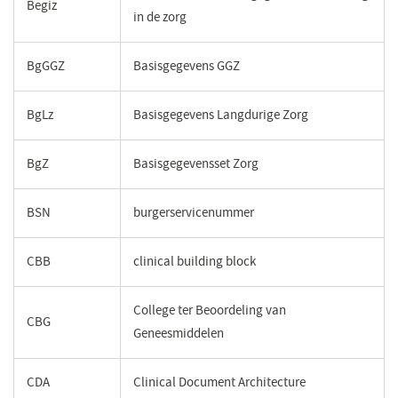
Begiz
in de zorg
BgGGZ
Basisgegevens GGZ
BgLz
Basisgegevens Langdurige Zorg
BgZ
Basisgegevensset Zorg
BSN
burgerservicenummer
CBB
clinical building block
College ter Beoordeling van
CBG
Geneesmiddelen
CDA
Clinical Document Architecture