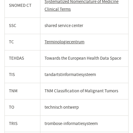
Systematized Nomenclature of Medicine
SNOMED CT
Clinical Terms
(opent
in
een
SSC
shared service center
nieuw
venster)
TC
Terminologiecentrum
(opent
in
een
TEHDAS
Towards the European Health Data Space
nieuw
venster)
TIS
tandartstinformatiesysteem
TNM
TNM Classification of Malignant Tumors
TO
technisch ontwerp
TRIS
trombose-informatiesysteem