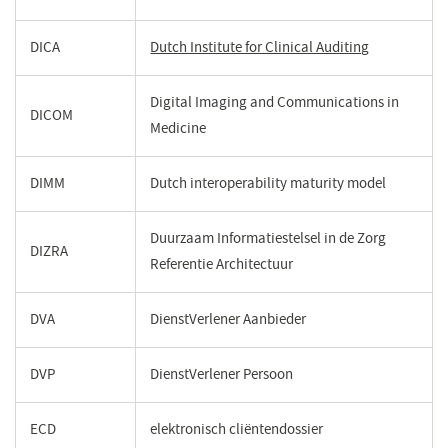
DICA
Dutch Institute for Clinical Auditing
(opent
in
een
Digital Imaging and Communications in
DICOM
nieuw
Medicine
venster)
DIMM
Dutch interoperability maturity model
Duurzaam Informatiestelsel in de Zorg
DIZRA
Referentie Architectuur
DVA
DienstVerlener Aanbieder
DVP
DienstVerlener Persoon
ECD
elektronisch cliëntendossier