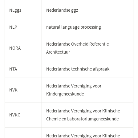
NLggz
Nederlandse ggz
NLP
natural language processing
Nederlandse Overheid Referentie
NORA
Architectuur
NTA
Nederlandse technische afspraak
Nederlandse Vereniging voor
NVK
Kindergeneeskunde
(opent
in
een
Nederlandse Vereniging voor Klinische
NVKC
nieuw
Chemie en Laboratoriumgeneeskunde
venster)
Nederlandse Vereniging voor Klinische