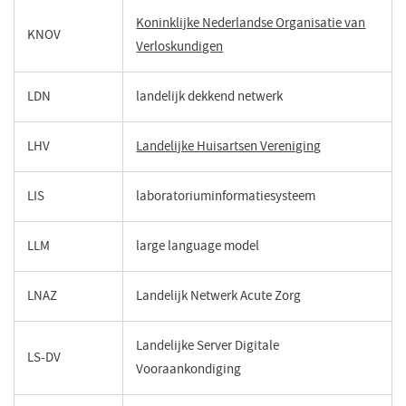
een
Koninklijke Nederlandse Organisatie van
KNOV
nieuw
Verloskundigen
(opent
venster)
in
een
LDN
landelijk dekkend netwerk
nieuw
venster)
LHV
Landelijke Huisartsen Vereniging
(opent
in
een
LIS
laboratoriuminformatiesysteem
nieuw
venster)
LLM
large language model
LNAZ
Landelijk Netwerk Acute Zorg
Landelijke Server Digitale
LS-DV
Vooraankondiging