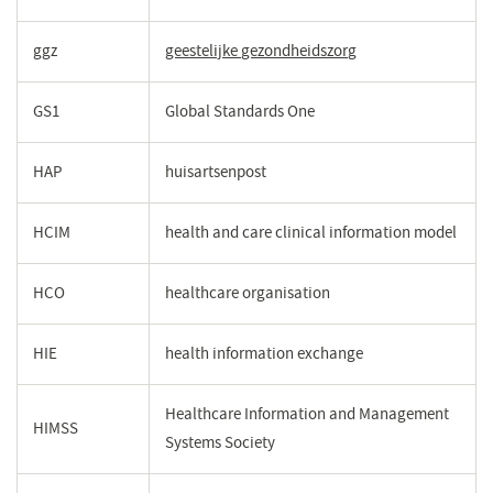
nieuw
venster)
ggz
geestelijke gezondheidszorg
(opent
in
een
GS1
Global Standards One
nieuw
venster)
HAP
huisartsenpost
HCIM
health and care clinical information model
HCO
healthcare organisation
HIE
health information exchange
Healthcare Information and Management
HIMSS
Systems Society