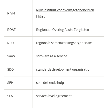
Rijksinstituut voor Volksgezondheid en
RIVM
Milieu
(opent
in
een
ROAZ
Regionaal Overleg Acute Zorgketen
nieuw
venster)
RSO
regionale samenwerkingsorganisatie
SaaS
software as a service
SDO
standards development organisation
SEH
spoedeisende hulp
SLA
service-level agreement