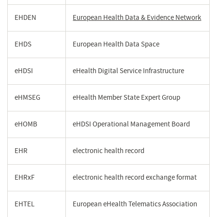
EHDEN
European Health Data & Evidence Network
(ope
in
een
EHDS
European Health Data Space
nieu
venst
eHDSI
eHealth Digital Service Infrastructure
eHMSEG
eHealth Member State Expert Group
eHOMB
eHDSI Operational Management Board
EHR
electronic health record
EHRxF
electronic health record exchange format
EHTEL
European eHealth Telematics Association