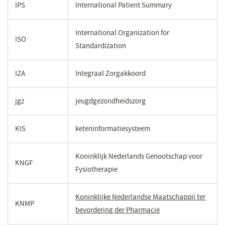
een
IPS
International Patient Summary
nieuw
venster)
International Organization for
ISO
Standardization
IZA
Integraal Zorgakkoord
jgz
jeugdgezondheidszorg
KIS
keteninformatiesysteem
Koninklijk Nederlands Genootschap voor
KNGF
Fysiotherapie
Koninklijke Nederlandse Maatschappij ter
KNMP
bevordering der Pharmacie
(opent
in