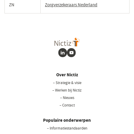
een
ZN
Zorgverzekeraars Nederland
(opent
nieuw
in
venster)
een
nieuw
venster)
LinkedIn
Youtube
Over Nictiz
– Strategie & visie
– Werken bij Nictiz
– Nieuws
– Contact
Populaire onderwerpen
– Informatiestandaarden