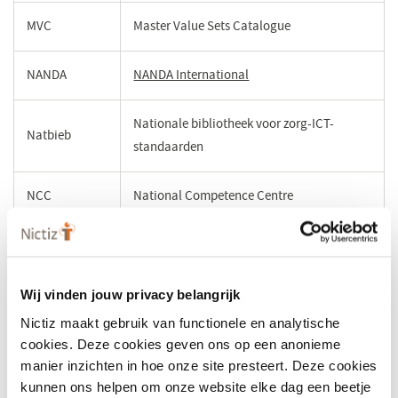
MVC
Master Value Sets Catalogue
NANDA
NANDA International
(opent
in
een
Nationale bibliotheek voor zorg-ICT-
Natbieb
nieuw
standaarden
venster)
NCC
National Competence Centre
NCPeH
National Contact Point for eHealth
National Contact Point for e-Health
Wij vinden jouw privacy belangrijk
NCPeH-NL
Nederland
Nictiz maakt gebruik van functionele en analytische
cookies. Deze cookies geven ons op een anonieme
Stichting Koninklijk Nederlands
manier inzichten in hoe onze site presteert. Deze cookies
NEN
kunnen ons helpen om onze website elke dag een beetje
Normalisatie Instituut