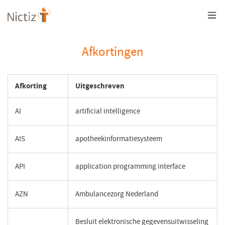
Overslaan
en
naar
de
inhoud
Afkortingen
gaan
Afkorting
Uitgeschreven
AI
artificial intelligence
AIS
apotheekinformatiesysteem
API
application programming interface
AZN
Ambulancezorg Nederland
Besluit elektronische gegevensuitwisseling