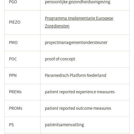
PGO
persoonlijke gezondheidsomgeving
Programma Implementatie Europese
PIEZO
Zorgdiensten
(opent
in
een
PMO
projectmanagementondersteuner
nieuw
venster)
POC
proof of concept
PPN
Paramedisch Platform Nederland
PREMs
patient reported experience measures
PROMs
patient reported outcome measures
PS
patiëntsamenvatting