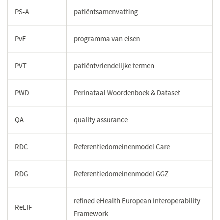
PS-A
patiëntsamenvatting
PvE
programma van eisen
PVT
patiëntvriendelijke termen
PWD
Perinataal Woordenboek & Dataset
QA
quality assurance
RDC
Referentiedomeinenmodel Care
RDG
Referentiedomeinenmodel GGZ
refined eHealth European Interoperability
ReEIF
Framework