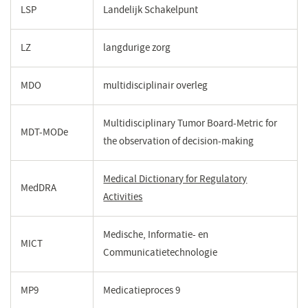
LSP
Landelijk Schakelpunt
LZ
langdurige zorg
MDO
multidisciplinair overleg
Multidisciplinary Tumor Board-Metric for
MDT-MODe
the observation of decision-making
Medical Dictionary for Regulatory
MedDRA
Activities
(opent
in
een
Medische, Informatie- en
MICT
nieuw
Communicatietechnologie
venster)
MP9
Medicatieproces 9