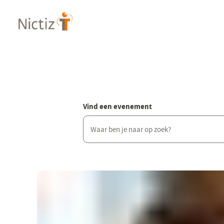
Overslaan
en
naar
de
inhoud
gaan
Vind een evenement