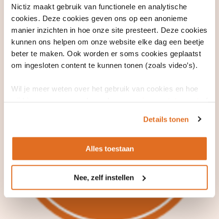
Nictiz maakt gebruik van functionele en analytische
servicedesk@nictiz.nl
. We staan klaar om je te helpen en ervoor te
cookies. Deze cookies geven ons op een anonieme
zorgen dat je het meeste uit onze diensten haalt.
manier inzichten in hoe onze site presteert. Deze cookies
kunnen ons helpen om onze website elke dag een beetje
beter te maken. Ook worden er soms cookies geplaatst
om ingesloten content te kunnen tonen (zoals video’s).
Wil je meer weten over het gebruik van cookies en hoe
wij hier mee omgaan. Lees dan ons
privacy statement
of
het
cookiebeleid
.
Details tonen
Alles toestaan
Nee, zelf instellen