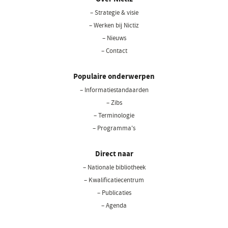
– Strategie & visie
– Werken bij Nictiz
– Nieuws
– Contact
Populaire onderwerpen
– Informatiestandaarden
– Zibs
– Terminologie
– Programma's
Direct naar
– Nationale bibliotheek
(opent
in
– Kwalificatiecentrum
een
– Publicaties
nieuw
– Agenda
venster)