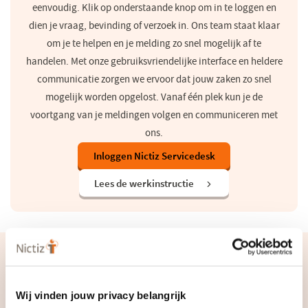
eenvoudig. Klik op onderstaande knop om in te loggen en
dien je vraag, bevinding of verzoek in. Ons team staat klaar
om je te helpen en je melding zo snel mogelijk af te
handelen. Met onze gebruiksvriendelijke interface en heldere
communicatie zorgen we ervoor dat jouw zaken zo snel
mogelijk worden opgelost. Vanaf één plek kun je de
voortgang van je meldingen volgen en communiceren met
ons.
Inloggen Nictiz Servicedesk
(opent
in
een
Lees de werkinstructie
nieuw
venster)
Contact
Heb je hulp nodig bij het gebruik van de Nictiz Servicedesk of heb je
Wij vinden jouw privacy belangrijk
andere vragen? Neem contact op met ons ondersteuningsteam via