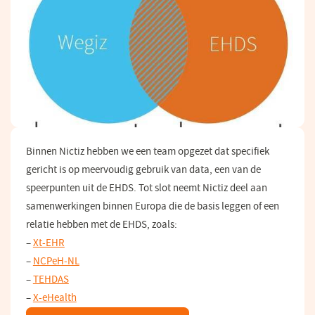
Binnen Nictiz hebben we een team opgezet dat specifiek
gericht is op meervoudig gebruik van data, een van de
speerpunten uit de EHDS. Tot slot neemt Nictiz deel aan
samenwerkingen binnen Europa die de basis leggen of een
relatie hebben met de EHDS, zoals:
–
Xt-EHR
(opent
–
NCPeH-NL
in
–
TEHDAS
een
–
X-eHealth
nieuw