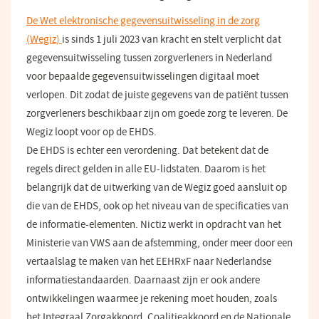
venster)
De Wet elektronische gegevensuitwisseling in de zorg
(
Wegiz
)
is sinds 1 juli 2023 van kracht en stelt verplicht dat
gegevensuitwisseling tussen zorgverleners in Nederland
voor bepaalde gegevensuitwisselingen digitaal moet
verlopen. Dit zodat de juiste gegevens van de patiënt tussen
zorgverleners beschikbaar zijn om goede zorg te leveren. De
Wegiz loopt voor op de EHDS.
De EHDS is echter een verordening. Dat betekent dat de
regels direct gelden in alle EU-lidstaten.
Daarom is het
belangrijk dat de uitwerking van de
Wegiz
goed aansluit op
die van de EHDS, ook op het niveau van de specificaties van
de informatie-elementen.
Nictiz werkt in opdracht van het
Ministerie van VWS aan de afstemming, onder meer door een
vertaalslag te maken van het
EEHRxF
naar Nederlandse
informatiestandaarden.
Daarnaast zijn er ook andere
ontwikkelingen waarmee je rekening moet houden, zoals
het Integraal Zorgakkoord, Coalitieakkoord en de Nationale