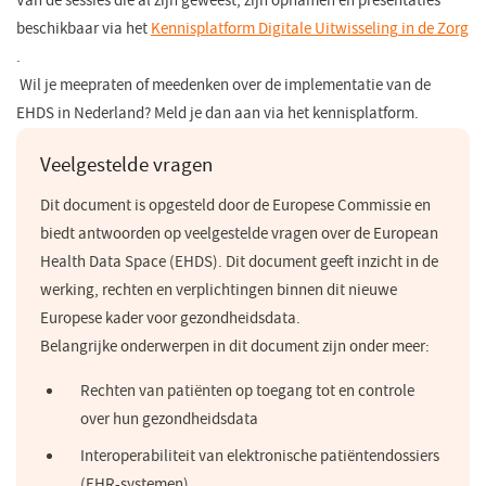
Van de sessies die al zijn geweest, zijn opnamen en presentaties
beschikbaar via het
Kennisplatform Digitale Uitwisseling in de Zorg
(opent
.
in
Wil je meepraten of meedenken over de implementatie van de
een
EHDS in Nederland? Meld je dan aan via het kennisplatform.
nieuw
Veelgestelde vragen
venster)
Dit document is opgesteld door de Europese Commissie en
biedt antwoorden op veelgestelde vragen over de European
Health Data Space (EHDS). Dit document geeft inzicht in de
werking, rechten en verplichtingen binnen dit nieuwe
Europese kader voor gezondheidsdata.
Belangrijke onderwerpen in dit document zijn onder meer:
Rechten van patiënten op toegang tot en controle
over hun gezondheidsdata
Interoperabiliteit van elektronische patiëntendossiers
(EHR-systemen)