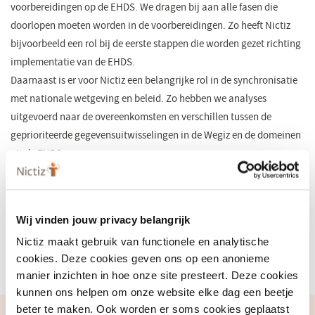
voorbereidingen op de EHDS. We dragen bij aan alle fasen die
doorlopen moeten worden in de voorbereidingen. Zo heeft Nictiz
bijvoorbeeld een rol bij de eerste stappen die worden gezet richting
implementatie van de EHDS.
Daarnaast is er voor Nictiz een belangrijke rol in de synchronisatie
met nationale wetgeving en beleid. Zo hebben we analyses
uitgevoerd naar de overeenkomsten en verschillen tussen de
geprioriteerde gegevensuitwisselingen in de Wegiz en de domeinen
uit de EHDS.
Xt-EHR
Ook werkt Nictiz mee aan het project
, waarin in
samenwerking met onder andere VWS, NEN en ZiN wordt gewerkt
aan de technische specificaties van EPD-systemen die nodig zijn om
Wij vinden jouw privacy belangrijk
de EHDS te ondersteunen. Om het zorgveld te betrekken organiseert
Nictiz maakt gebruik van functionele en analytische
Nictiz daarnaast informatiesessies, waarin ontwikkelingen worden
cookies. Deze cookies geven ons op een anonieme
toegelicht en ruimte is voor vragen en dialoog.
manier inzichten in hoe onze site presteert. Deze cookies
kunnen ons helpen om onze website elke dag een beetje
beter te maken. Ook worden er soms cookies geplaatst