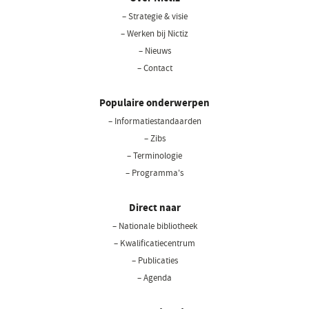
– Strategie & visie
– Werken bij Nictiz
– Nieuws
– Contact
Populaire onderwerpen
– Informatiestandaarden
– Zibs
– Terminologie
– Programma's
Direct naar
– Nationale bibliotheek
(opent
in
– Kwalificatiecentrum
een
– Publicaties
nieuw
– Agenda
venster)