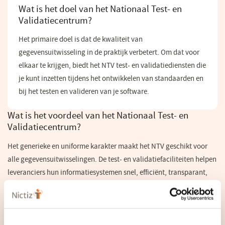
Wat is het doel van het Nationaal Test- en
Validatiecentrum?
Het primaire doel is dat de kwaliteit van
gegevensuitwisseling in de praktijk verbetert. Om dat voor
elkaar te krijgen, biedt het NTV test- en validatiediensten die
je kunt inzetten tijdens het ontwikkelen van standaarden en
bij het testen en valideren van je software.
Wat is het voordeel van het Nationaal Test- en
Validatiecentrum?
Het generieke en uniforme karakter maakt het NTV geschikt voor
alle gegevensuitwisselingen. De test- en validatiefaciliteiten helpen
leveranciers hun informatiesystemen snel, efficiënt, transparant,
voorspelbaar en betrouwbaar door het test- en validatietraject.
Daarmee is een systeem dat gegevens uitwisselt bewezen
betrouwbaar genoeg om ‘in productie’ te gaan. De geïntegreerde
dienstverlening maakt het testen en valideren van oplossingen