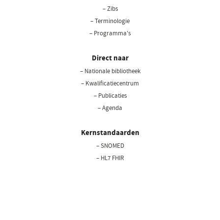
– Zibs
– Terminologie
– Programma's
Direct naar
– Nationale bibliotheek
(opent
in
– Kwalificatiecentrum
een
– Publicaties
nieuw
– Agenda
venster)
Kernstandaarden
– SNOMED
– HL7 FHIR
– LOINC
– BgZ