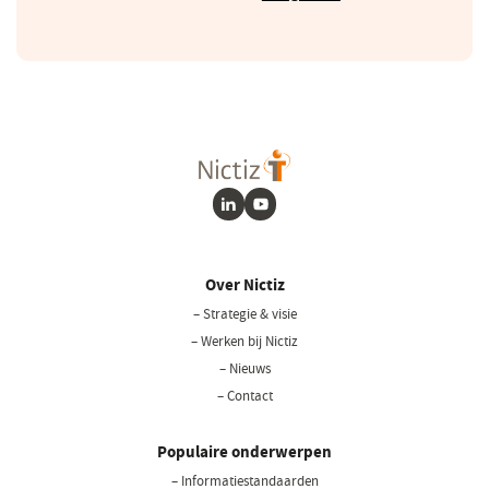
in
een
nieuw
venster)
LinkedIn
Youtube
Over Nictiz
– Strategie & visie
– Werken bij Nictiz
– Nieuws
– Contact
Populaire onderwerpen
– Informatiestandaarden