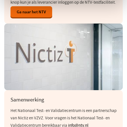
knop kun je als leverancier inloggen op de NTV-testfaciliteit.
Ga naar het NTV
(opent
in
een
nieuw
venster)
Samenwerking
Het Nationaal Test- en Validatiecentrum is een partnerschap
van Nictiz en VZVZ. Voor vragen is het Nationaal Test- en
Validatiecentrum bereikbaar via
info@ntv.nl
(opent