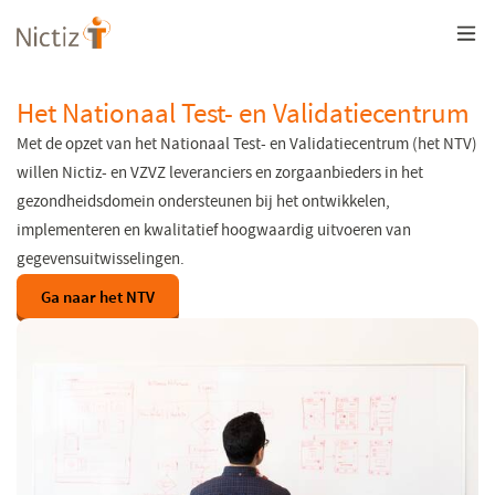
Overslaan
en
naar
de
inhoud
Het Nationaal Test- en Validatiecentrum
gaan
Met de opzet van het Nationaal Test- en Validatiecentrum (het NTV)
willen Nictiz- en VZVZ leveranciers en zorgaanbieders in het
gezondheidsdomein ondersteunen bij het ontwikkelen,
implementeren en kwalitatief hoogwaardig uitvoeren van
gegevensuitwisselingen.
Ga naar het NTV
(opent
in
een
nieuw
venster)