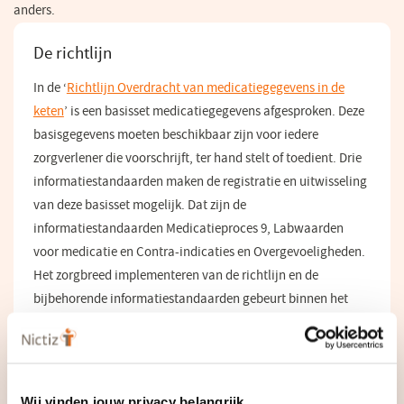
anders.
De richtlijn
In de ‘
Richtlijn Overdracht van medicatiegegevens in de
keten
(opent
’ is een basisset medicatiegegevens afgesproken. Deze
basisgegevens moeten beschikbaar zijn voor iedere
in
zorgverlener die voorschrijft, ter hand stelt of toedient. Drie
een
informatiestandaarden maken de registratie en uitwisseling
nieuw
van deze basisset mogelijk. Dat zijn de
venster)
informatiestandaarden Medicatieproces 9, Labwaarden
voor medicatie en Contra-indicaties en Overgevoeligheden.
Het zorgbreed implementeren van de richtlijn en de
bijbehorende informatiestandaarden gebeurt binnen het
programma Medicatieoverdracht.
Programma Medicatieoverdracht
(opent
in
een
Over de informatiestandaarden
nieuw
Wij vinden jouw privacy belangrijk