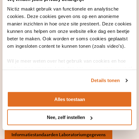
venster)
Nictiz maakt gebruik van functionele en analytische
Samen met partijen uit de zorg zoals NHG, NVZA, KNMP en FMS en
cookies. Deze cookies geven ons op een anonieme
ICT-leveranciers, heeft Nictiz informatiestandaarden voor
manier inzichten in hoe onze site presteert. Deze cookies
medicatieveiligheid ontwikkeld. Met deze standaarden kunnen
kunnen ons helpen om onze website elke dag een beetje
huisartsen, apothekers en medisch specialisten gegevens
beter te maken. Ook worden er soms cookies geplaatst
uitwisselen. Denk aan:
om ingesloten content te kunnen tonen (zoals video’s).
Medicatieproces
Wil je meer weten over het gebruik van cookies en hoe
Contra-indicaties en overgevoeligheden*
wij hier mee omgaan. Lees dan ons
privacy statement
of
Laboratoriumgegevens
het
cookiebeleid
.
Details tonen
* Bij een contra-indicatie mag een patiënt vanwege een
aandoening bepaalde geneesmiddelen niet gebruiken, of
Alles toestaan
alleen onder bepaalde voorwaarden. De informatiestandaard is
nog in ontwikkeling.
Nee, zelf instellen
Informatiestandaarden Medicatieproces
Informatiestandaarden Laboratoriumgegevens