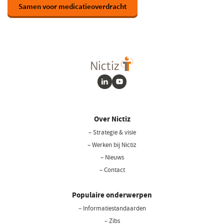
Samen voor medicatieoverdracht
(opent
in
een
nieuw
venster)
LinkedIn
Youtube
Over Nictiz
– Strategie & visie
– Werken bij Nictiz
– Nieuws
– Contact
Populaire onderwerpen
– Informatiestandaarden
– Zibs