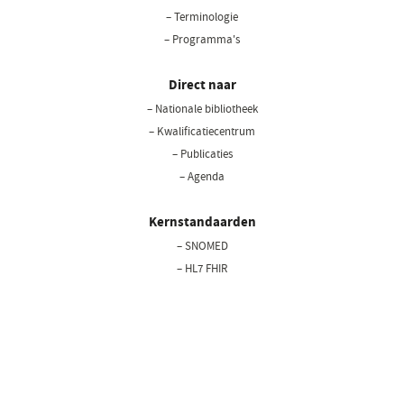
– Terminologie
– Programma's
Direct naar
– Nationale bibliotheek
(opent
in
– Kwalificatiecentrum
een
– Publicaties
nieuw
– Agenda
venster)
Kernstandaarden
– SNOMED
– HL7 FHIR
– LOINC
– BgZ