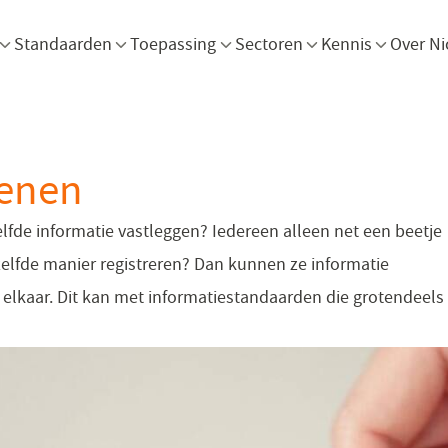
Menu openen
Menu openen
Menu openen
Menu openen
Men
Standaarden
Toepassing
Sectoren
Kennis
Over Ni
tenen
zelfde informatie vastleggen? Iedereen alleen net een beetje
ezelfde manier registreren? Dan kunnen ze informatie
 elkaar. Dit kan met informatiestandaarden die grotendeels