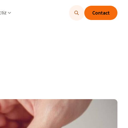
u openen
Menu openen
ctiz
Contact