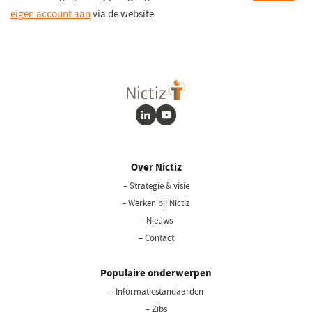
eigen account aan
(opent
via de website
.
in
een
nieuw
venster)
LinkedIn
Youtube
Over Nictiz
– Strategie & visie
– Werken bij Nictiz
– Nieuws
– Contact
Populaire onderwerpen
– Informatiestandaarden
– Zibs