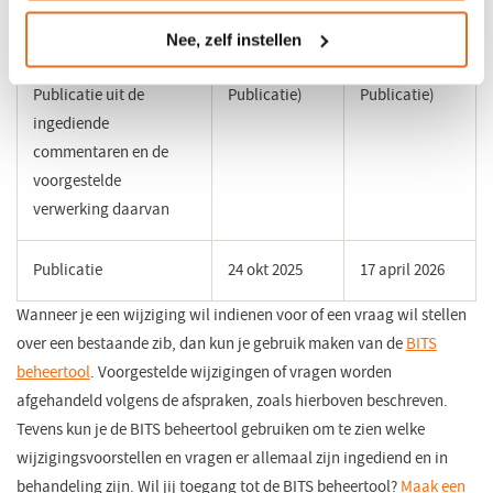
functioneel beheerder
aangeleverde
N.v.t. (want
N.v.t. (want
Nee, zelf instellen
informatie over de
pre-
pre-
Publicatie uit de
Publicatie)
Publicatie)
ingediende
commentaren en de
voorgestelde
verwerking daarvan
Publicatie
24 okt 2025
17 april 2026
Wanneer je een wijziging wil indienen voor of een vraag wil stellen
over een bestaande zib, dan kun je gebruik maken van de
BITS
beheertool
(opent
. Voorgestelde wijzigingen of vragen worden
afgehandeld volgens de afspraken, zoals hierboven beschreven.
in
Tevens kun je de BITS beheertool gebruiken om te zien welke
een
wijzigingsvoorstellen en vragen er allemaal zijn ingediend en in
nieuw
behandeling zijn. Wil jij toegang tot de BITS beheertool?
venster)
Maak een