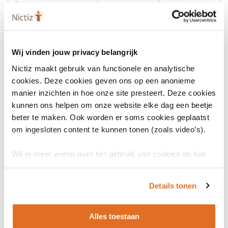
issue en
– Architectuurteam-
leden
Wij vinden jouw privacy belangrijk
Voor Publicatie:
Nictiz maakt gebruik van functionele en analytische
afronding verwerken
cookies. Deze cookies geven ons op een anonieme
commentaar van:
manier inzichten in hoe onze site presteert. Deze cookies
– Indieners van elk
N.v.t. (want
N.v.t. (want
kunnen ons helpen om onze website elke dag een beetje
issue;
pre-
pre-
beter te maken. Ook worden er soms cookies geplaatst
– Architectuurteam-
Publicatie)
Publicatie)
om ingesloten content te kunnen tonen (zoals video’s).
leden en
– Uit openbare
Wil je meer weten over het gebruik van cookies en hoe
consultatieronde.
wij hier mee omgaan. Lees dan ons
privacy statement
of
het
cookiebeleid
.
Details tonen
Besluit
Autorisatieraad, op
Alles toestaan
basis van de door