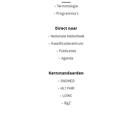
– Terminologie
– Programma's
Direct naar
– Nationale bibliotheek
(opent
in
– Kwalificatiecentrum
een
– Publicaties
nieuw
– Agenda
venster)
Kernstandaarden
– SNOMED
– HL7 FHIR
– LOINC
– BgZ