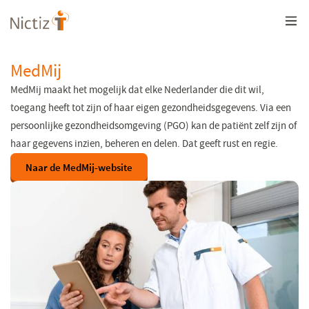
Overslaan
en
naar
de
inhoud
MedMij
gaan
MedMij maakt het mogelijk dat elke Nederlander die dit wil,
toegang heeft tot zijn of haar eigen gezondheidsgegevens. Via een
persoonlijke gezondheidsomgeving (PGO) kan de patiënt zelf zijn of
haar gegevens inzien, beheren en delen. Dat geeft rust en regie.
Naar de MedMij-website
(opent
in
een
nieuw
venster)