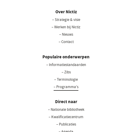
Over Nictiz
– Strategie & visie
– Werken bij Nictiz
– Nieuws
– Contact
Populaire onderwerpen
– Informatiestandaarden
– Zibs
– Terminologie
– Programma's
Direct naar
– Nationale bibliotheek
(opent
in
– Kwalificatiecentrum
een
– Publicaties
nieuw
– Agenda