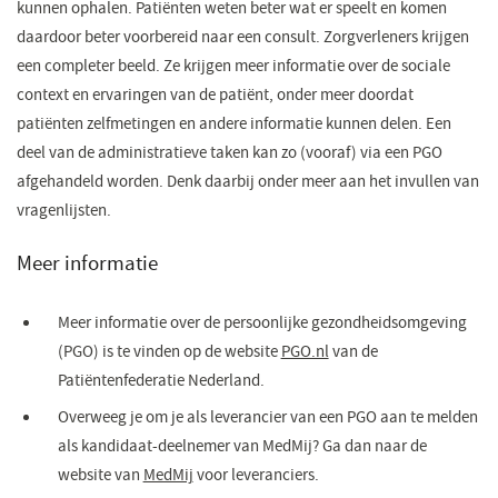
kunnen ophalen. Patiënten weten beter wat er speelt en komen
daardoor beter voorbereid naar een consult. Zorgverleners krijgen
een completer beeld. Ze krijgen meer informatie over de sociale
context en ervaringen van de patiënt, onder meer doordat
patiënten zelfmetingen en andere informatie kunnen delen. Een
deel van de administratieve taken kan zo (vooraf) via een PGO
afgehandeld worden. Denk daarbij onder meer aan het invullen van
vragenlijsten.
Meer informatie
Meer informatie over de persoonlijke gezondheidsomgeving
(PGO) is te vinden op de website
PGO.nl
(opent
van de
Patiëntenfederatie Nederland.
in
een
Overweeg je om je als leverancier van een PGO aan te melden
nieuw
als kandidaat-deelnemer van MedMij? Ga dan naar de
venster)
website van
MedMij
(opent
voor leveranciers.