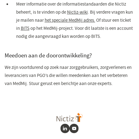
in
Meer informatie over de informatiestandaarden die Nictiz
een
beheert, is te vinden op de
Nictiz-wiki
(opent
. Bij verdere vragen kun
nieuw
je mailen naar
het speciale MedMij adres.
in
(opent
Of stuur een ticket
venster)
in
BITS
(opent
op het MedMij-project. Voor dit laatste is een account
een
in
nodig die aangevraagd kan worden op BITS.
in
nieuw
een
een
venster)
nieuw
nieuw
venster)
Meedoen aan de doorontwikkeling?
venster)
We zijn voortdurend op zoek naar zorggebruikers, zorgverleners en
leveranciers van PGO’s die willen meedenken aan het verbeteren
van MedMij. Stuur gerust een berichtje aan onze experts.
LinkedIn
Youtube