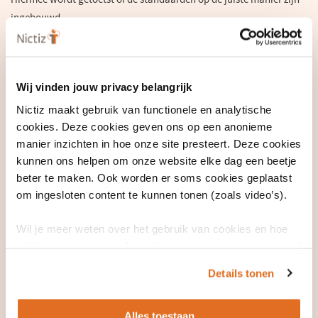
ingebouwd.
Nictiz:
Beheert het register waarin staat welke
informatiestandaarden binnen het MedMij-Afsprakenstelsel
Wij vinden jouw privacy belangrijk
zijn toegelaten. Bekijk de
MedMij Catalogus
(opent
voor een actueel
Nictiz maakt gebruik van functionele en analytische
overzicht.
in
cookies. Deze cookies geven ons op een anonieme
een
manier inzichten in hoe onze site presteert. Deze cookies
Ontwikkelt en beheert informatiestandaarden, die
nieuw
kunnen ons helpen om onze website elke dag een beetje
voorschrijven hoe gegevensuitwisseling binnen MedMij moet
venster)
beter te maken. Ook worden er soms cookies geplaatst
plaatsvinden.
om ingesloten content te kunnen tonen (zoals video’s).
Kwalificeert de systemen van ICT-leveranciers en kijkt of de
standaarden op de juiste manier zijn ingebouwd bij ICT-
Wil je meer weten over het gebruik van cookies en hoe
leveranciers om ze een MedMij-label toe te kennen.
wij hier mee omgaan. Lees dan ons
privacy statement
of
het
cookiebeleid
.
Voordat een nieuwe informatiestandaard gepubliceerd
Details tonen
wordt, bieden we iedereen de gelegenheid om
aanpassingsverzoeken en opmerkingen in te dienen tijdens
Alles toestaan