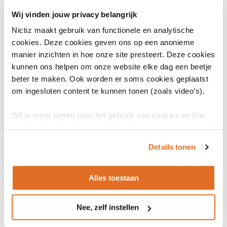
Hoe gebruik ik de online Thesaurus Zorg en
Wij vinden jouw privacy belangrijk
Welzijn?
Nictiz maakt gebruik van functionele en analytische
cookies. Deze cookies geven ons op een anonieme
In welke formaten is de Thesaurus Zorg en
manier inzichten in hoe onze site presteert. Deze cookies
Welzijn beschikbaar?
kunnen ons helpen om onze website elke dag een beetje
beter te maken. Ook worden er soms cookies geplaatst
om ingesloten content te kunnen tonen (zoals video’s).
Wat zijn de licentievoorwaarden van de
Thesaurus Zorg en Welzijn?
Wil je meer weten over het gebruik van cookies en hoe
wij hier mee omgaan. Lees dan ons
privacy statement
of
het
cookiebeleid
.
Hoe vaak is er een update van de Thesaurus Zorg
Details tonen
en Welzijn?
Alles toestaan
Kan ik termen laten toevoegen aan de Thesaurus
Nee, zelf instellen
Zorg en Welzijn?