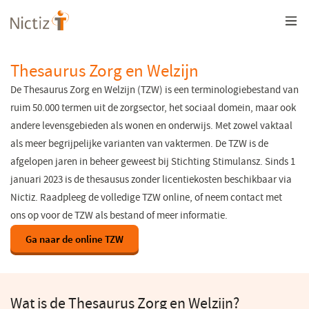
Overslaan
en
naar
de
inhoud
Thesaurus Zorg en Welzijn
gaan
De Thesaurus Zorg en Welzijn (TZW) is een terminologiebestand van
ruim 50.000 termen uit de zorgsector, het sociaal domein, maar ook
andere levensgebieden als wonen en onderwijs. Met zowel vaktaal
als meer begrijpelijke varianten van vaktermen. De TZW is de
afgelopen jaren in beheer geweest bij Stichting Stimulansz. Sinds 1
januari 2023 is de thesausus zonder licentiekosten beschikbaar via
Nictiz. Raadpleeg de volledige TZW online, of neem contact met
ons op voor de TZW als bestand of meer informatie.
Ga naar de online TZW
(opent
in
een
nieuw
venster)
Wat is de Thesaurus Zorg en Welzijn?