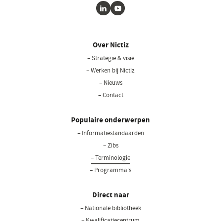
LinkedIn
Youtube
Over Nictiz
– Strategie & visie
– Werken bij Nictiz
– Nieuws
– Contact
Populaire onderwerpen
– Informatiestandaarden
– Zibs
– Terminologie
– Programma's
Direct naar
– Nationale bibliotheek
(opent
in
– Kwalificatiecentrum