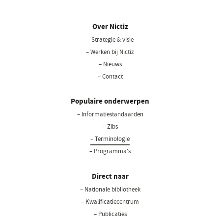
Over Nictiz
– Strategie & visie
– Werken bij Nictiz
– Nieuws
– Contact
Populaire onderwerpen
– Informatiestandaarden
– Zibs
– Terminologie
– Programma's
Direct naar
– Nationale bibliotheek
(opent
in
– Kwalificatiecentrum
een
– Publicaties