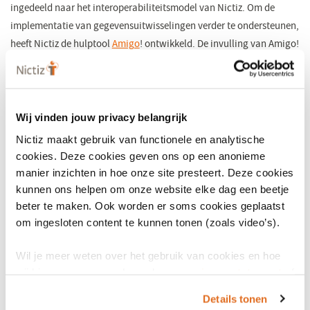
ingedeeld naar het interoperabiliteitsmodel van Nictiz. Om de
implementatie van gegevensuitwisselingen verder te ondersteunen,
heeft Nictiz de hulptool
Amigo
(opent
! ontwikkeld. De invulling van Amigo!
voor de gegevensoverdracht tussen ambulance en SEH is gebaseerd
in
op de inhoud van dit whitepaper.
een
nieuw
Bekijk whitepaper
venster)
Wij vinden jouw privacy belangrijk
Nictiz maakt gebruik van functionele en analytische
cookies. Deze cookies geven ons op een anonieme
manier inzichten in hoe onze site presteert. Deze cookies
kunnen ons helpen om onze website elke dag een beetje
beter te maken. Ook worden er soms cookies geplaatst
om ingesloten content te kunnen tonen (zoals video’s).
Wil je meer weten over het gebruik van cookies en hoe
wij hier mee omgaan. Lees dan ons
privacy statement
of
het
cookiebeleid
.
Details tonen