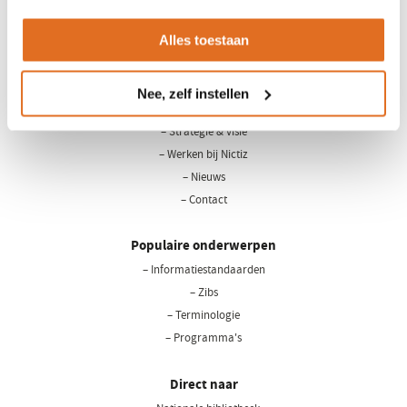
Alles toestaan
LinkedIn
Youtube
Nee, zelf instellen
Over Nictiz
– Strategie & visie
– Werken bij Nictiz
– Nieuws
– Contact
Populaire onderwerpen
– Informatiestandaarden
– Zibs
– Terminologie
– Programma's
Direct naar