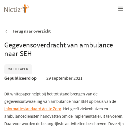
Overslaan
en
naar
de
inhoud
gaan
Terug naar overzicht
Gegevensoverdracht van ambulance
naar SEH
WHITEPAPER
Gepubliceerd op
29 september 2021
Dit whitepaper helpt bij het tot stand brengen van de
gegevensuitwisseling van ambulance naar SEH op basis van de
informatiestandaard Acute Zorg
. Het geeft ziekenhuizen en
ambulancediensten handvatten om de implementatie uit te voeren.
Daarvoor worden de belangrijkste activiteiten beschreven. Deze zijn